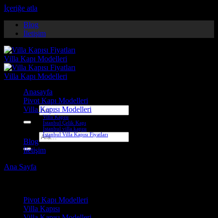
İçeriğe atla
Blog
İletişim
Anasayfa
Pivot Kapı Modelleri
Villa Kapısı Modelleri
Ara:
Villa Kapısı
İstanbul Çelik Kapı
İstanbul villa kapısı
İstanbul Villa Kapısı Fiyatları
Ara:
Blog
İletişim
Ana Sayfa
-
Villa Kapısı ERD-1085
Çelik Kapı Modelleri
Pivot Kapı Modelleri
Villa Kapısı
Villa Kapısı Modelleri