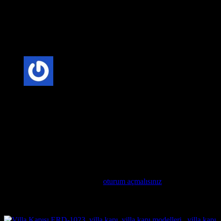
Anonim
–
20 Şubat 2025
Fiyat-Performans Dengesi: Villa kapısı seçerken, kaliteli
malzeme ve uygun fiyat dengesini göz önünde bulundurmak
önemlidir. Uzun vadede bakım maliyetlerini düşüren kaliteli
kapılar, daha ekonomik bir seçenek olabilir.
5 üzerinden
5
oy aldı
Anonim
–
20 Şubat 2025
Mimari Uyum: Villa kapıları, evinizin mimari tarzına uygun
olarak seçilmelidir. Modern, klasik veya rustik tarzlarda
üretilen kapılar, evinizin genel görünümünü tamamlar.
Değerlendirme yap
Değerlendirme yazabilmek için
oturum açmalısınız
.
İlgili ürünler