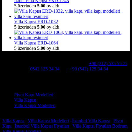
İzmir Villa Kapısı ERD-1743
5 üzerinden
5.00
oy aldı
Villa Kapısı ERD-1032
5 üzerinden
5.00
oy aldı
Villa Kapısı ERD-1064
5 üzerinden
5.00
oy aldı
Hakkımızda
Alcatraz Villa Kapısı,Pivot çelik kapı
Telefon:
+90 (212) 535 55 75
WHATSAPP:
0542 125 34 34
Cep:
+90 (542) 125 34 34
Adresimiz : Kazım Karabekir, Hekimsuyu Cd. 90/A, 34255
Gaziosmanpaşa /İSTANBUL
Ürün kategorileri
Pivot Kapı Modelleri
Villa Kapısı
Villa Kapısı Modelleri
Faydalı Linkler
Villa Kapısı
|
Villa Kapısı Modelleri
|
İstanbul Villa Kapısı
|
Pivot
Kapı
|
İstanbul Villa Kapısı Fiyatları
|
Villa Kapısı Fiyatları
Bodrum
Villa Kapısı Fiyatları