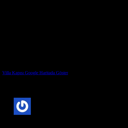
4. Kapıyı takın.
5. Menteşeleri ayarlayın ve kilitleyin.
Bir villa kapısına nasıl bakarım?
Villa kapıları nispeten az bakım gerektirir, ancak en iyi şekilde
görünmelerini sağlamak için yapabileceğiniz birkaç şey vardır:
* Kapıyı düzenli olarak nemli bir bezle silin.
* Birkaç yılda bir ahşap bir kapı üzerinde bir ahşap düzenleyici
kullanın.
* Çizikleri veya ezikleri mümkün olan en kısa sürede onarın.
Çelik Kapı Fabrika Adresimiz : Kazım Karabekir Mahallesi
Hekimsuyu caddesi 815. Sk no 78 Gaziosmanpaşa İstanbul
Villa Kapısı Google Haritada Göster
Çelik Kapı Marka Sahibi : ERDİ YAVUZ
Villa Kapısı ERD-1085
için 2 değerlendirme
5 üzerinden
5
oy aldı