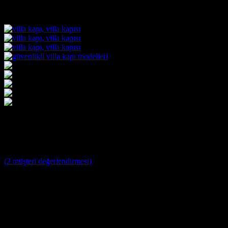
Villa Kapısı ERD-1085
3
müşteri puanına dayanarak 5 üzerinden
5
puan aldı
(
2
müşteri değerlendirmesi)
Villa Kapısı Modelleri ;
Yağmura ve Dış Etkenlere Dayanıklı 10 Yıl Garantili Özel
Tasarım Çelik Villa Giriş Kapısı
Farklı Renk Seçenekleri
Kale ve Mul T Lock Merkezi Kilit Sistemi ile tek anahtar ile