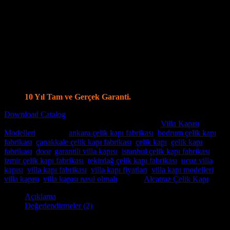
14 ayrı noktadan kilitleme olanağı
Kale Monoblok Kilit Sistemi ile Alarmlı Kilit Seçenekleri
Parmak İzi Kilit Sistemi Şifreli ve Uzaktan Kumandalı Smart
Kilit Sistemleri
Ölçüye özel üretim, Tüm Modellerde Değişiklik Yapabilme
İmkanı.
Standart olarak 4+4 8 mm Kalınlığında Lamine Cam
Özel modellerde vitray cam seçenekleri.
İstanbul İçi Ücretsiz Keşif, Nakliye ve Montaj.
Villa Kapı Modellerinde Tüm Dünya’ya Gönderim İmkanı
10 Yıl Tam ve Gerçek Garanti.
Download Catalog
Stok kodu:
Villa Kapısı ERD-1085
Kategoriler:
Villa Kapısı
Modelleri
Etiketler:
ankara çelik kapı fabrikası
,
bodrum çelik kapı
fabrikası
,
çanakkale çelik kapı fabrikası
,
çelik kapı
,
çelik kapı
fabrikası
,
door
,
garantili villa kapısı
,
istanbul çelik kapı fabrikası
,
izmir çelik kapı fabrikası
,
tekirdağ çelik kapı fabrikası
,
ucuz villa
kapısı
,
villa kapı fabrikası
,
villa kapı fiyatları
,
villa kapı modelleri
,
villa kapısı
,
villa kapısı nasıl olmalı
Marka:
Alcatraz Çelik Kapı
Açıklama
Değerlendirmeler (2)