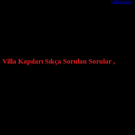
değişkenlik gösterebilir düşebilir yükselebilir . Kompozit
villa kapısı
,
kapı satıyorlar ? Kapının içerisine iki saç koyup , ortasına köpük basıp 
Villa Kapılarında Garanti Süresi Nedir ?
Özel üretim villa kapılarında garanti sürelerimiz sözleşmemizde belirti
Villa Kapıları Montaj ve Teslimatları ?
Alcatraz Çelik Kapı firmamız istanbul içi ücretsiz keşif ve montaj h
Villa Kapıları Sıkça Sorulan Sorular ,
Villa kapısına sahip olmanın faydaları nelerdir?