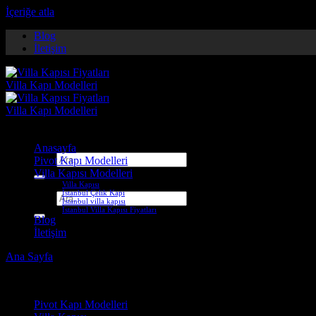
İçeriğe atla
Blog
İletişim
Anasayfa
Ara:
Pivot Kapı Modelleri
Villa Kapısı Modelleri
Villa Kapısı
İstanbul Çelik Kapı
Ara:
İstanbul villa kapısı
İstanbul Villa Kapısı Fiyatları
Blog
İletişim
Ana Sayfa
-
Villa Kapısı ERD-1381
Çelik Kapı Modelleri
Pivot Kapı Modelleri