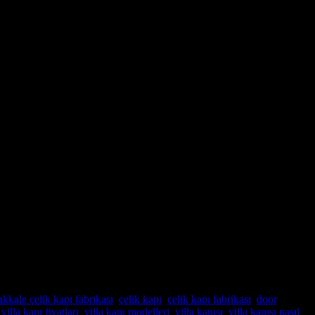
kkale çelik kapı fabrikası
,
çelik kapı
,
çelik kapı fabrikası
,
door
,
,
villa kapı fiyatları
,
villa kapı modelleri
,
villa kapısı
,
villa kapısı nasıl