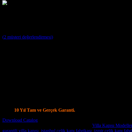
Villa Kapısı ERD-1381
3
müşteri puanına dayanarak 5 üzerinden
5
puan aldı
(
2
müşteri değerlendirmesi)
Villa Kapısı Modelleri ;
Yağmura ve Dış Etkenlere Dayanıklı 10 Yıl Garantili Özel Tasa
Farklı Renk Seçenekleri
Kale ve Mul T Lock Merkezi Kilit Sistemi ile tek anahtar ile 14
Kale Monoblok Kilit Sistemi ile Alarmlı Kilit Seçenekleri
Parmak İzi Kilit Sistemi Şifreli ve Uzaktan Kumandalı Smart Kil
Ölçüye özel üretim, Tüm Modellerde Değişiklik Yapabilme İmk
Standart olarak 4+4 8 mm Kalınlığında Lamine Cam
Özel modellerde vitray cam seçenekleri.
İstanbul İçi Ücretsiz Keşif, Nakliye ve Montaj.
Villa Kapı Modellerinde Tüm Dünya’ya Gönderim İmkanı
10 Yıl Tam ve Gerçek Garanti.
Download Catalog
Stok kodu:
Villa Kapısı ERD-1381
Kategoriler:
Villa Kapısı Modeller
garantili villa kapısı
,
istanbul çelik kapı fabrikası
,
izmir çelik kapı fabr