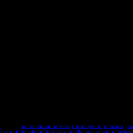
rım Çelik Villa Giriş Kapısı
 ayrı noktadan kilitleme olanağı
it Sistemleri
anı.
i
Etiketler:
ankara çelik kapı fabrikası
,
bodrum çelik kapı fabrikası
,
çana
ikası
,
tekirdağ çelik kapı fabrikası
,
ucuz villa kapısı
,
villa kapı fabrikası