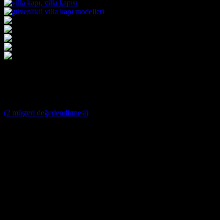
Villa Kapısı ERD-1106
3
müşteri puanına dayanarak 5 üzerinden
5
puan aldı
(
2
müşteri değerlendirmesi)
Villa Kapısı Modelleri ;
Yağmura ve Dış Etkenlere Dayanıklı 10 Yıl Garantili Özel Tasa
Farklı Renk Seçenekleri
Kale ve Mul T Lock Merkezi Kilit Sistemi ile tek anahtar ile 14
Kale Monoblok Kilit Sistemi ile Alarmlı Kilit Seçenekleri
Parmak İzi Kilit Sistemi Şifreli ve Uzaktan Kumandalı Smart Kil
Ölçüye özel üretim, Tüm Modellerde Değişiklik Yapabilme İmk
Standart olarak 4+4 8 mm Kalınlığında Lamine Cam
Özel modellerde vitray cam seçenekleri.
İstanbul İçi Ücretsiz Keşif, Nakliye ve Montaj.