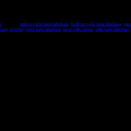
i
Etiketler:
ankara çelik kapı fabrikası
,
bodrum çelik kapı fabrikası
,
çana
ikası
,
tekirdağ çelik kapı fabrikası
,
ucuz villa kapısı
,
villa kapı fabrikası
Villa Kapısı ERD-1106
nın mükemmel bir yoludur. Yüksek kaliteli malzemelerden yapılmış olan ö
li sağlam bir çekirdek yapıya sahiptir, bu da onu son derece güçlü ve g
maktayız.
renk ve özelliklerde isteklerinize göre üretilir , böylece evinizin dekorun
nizi sağlayan büyük bir cam panele sahip olabilir.
u isteyen herkes için mükemmel bir seçimdir. Uzun süre dayanacak şekilde y