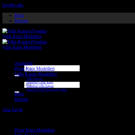
İçeriğe atla
Blog
İletişim
Anasayfa
Ara:
Pivot Kapı Modelleri
Villa Kapısı Modelleri
Villa Kapısı
İstanbul Çelik Kapı
Ara:
İstanbul villa kapısı
İstanbul Villa Kapısı Fiyatları
Blog
İletişim
Ana Sayfa
-
Villa Kapısı ERD-1106
Çelik Kapı Modelleri
Pivot Kapı Modelleri