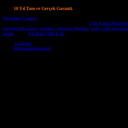
Villa Kapı Modellerinde Tüm Dünya’ya Gönderim İmkanı
10 Yıl Tam ve Gerçek Garanti.
Download Catalog
Stok kodu:
Villa Kapısı ERD-1106
Kategoriler:
Villa Kapısı Modeller
garantili villa kapısı
,
istanbul çelik kapı fabrikası
,
izmir çelik kapı fabr
olmalı
Marka:
Alcatraz Çelik Kapı
Açıklama
Değerlendirmeler (2)
Villa kapısı
, yaşam alanınız olan evinize güvenlik ve stil katma
Kapı
fabrikamız’ da butik olarak imalatını yapmaktayız . Çelik çerçeve
kilitleme sistemine sahip olup , istediğiniz kilite seçenekleride uygula
Villa kapımız güvenlik özelliklerinin yanı sıra şık ve zariftir. Çeşitli 
ayrıca doğal ışığın içeri girmesini sağlayan ve size dış dünyayı görme
Alcatraz Villa kapıları, eviniz için güvenli, şık ve zarif bir giriş yol
Villa Kapısı Özellikler: