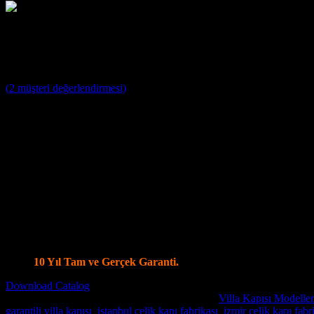
Villa Kapısı ERD-1195
3
müşteri puanına dayanarak 5 üzerinden
5
puan aldı
(
2
müşteri değerlendirmesi)
Villa Kapısı Modelleri ;
Yağmura ve Dış Etkenlere Dayanıklı 10 Yıl Garantili Özel Tasa
Farklı Renk Seçenekleri
Kale ve Mul T Lock Merkezi Kilit Sistemi ile tek anahtar ile 14
Kale Monoblok Kilit Sistemi ile Alarmlı Kilit Seçenekleri
Parmak İzi Kilit Sistemi Şifreli ve Uzaktan Kumandalı Smart Kil
Ölçüye özel üretim, Tüm Modellerde Değişiklik Yapabilme İmk
Standart olarak 4+4 8 mm Kalınlığında Lamine Cam
Özel modellerde vitray cam seçenekleri.
İstanbul İçi Ücretsiz Keşif, Nakliye ve Montaj.
Villa Kapı Modellerinde Tüm Dünya’ya Gönderim İmkanı
10 Yıl Tam ve Gerçek Garanti.
Download Catalog
Stok kodu:
Villa Kapısı ERD-1195
Kategoriler:
Villa Kapısı Modeller
garantili villa kapısı
,
istanbul çelik kapı fabrikası
,
izmir çelik kapı fabr