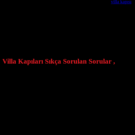
değişkenlik gösterebilir düşebilir yükselebilir . Kompozit
villa kapısı
,
kapı satıyorlar ? Kapının içerisine iki saç koyup , ortasına köpük basıp 
Villa Kapılarında Garanti Süresi Nedir ?
Özel üretim villa kapılarında garanti sürelerimiz sözleşmemizde belirti
Villa Kapıları Montaj ve Teslimatları ?
Alcatraz Çelik Kapı firmamız istanbul içi ücretsiz keşif ve montaj h
Villa Kapıları Sıkça Sorulan Sorular ,
Villa kapısına sahip olmanın faydaları nelerdir?