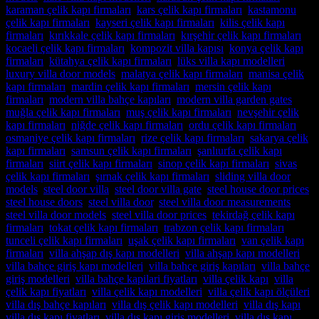
karaman çelik kapı firmaları
,
kars çelik kapı firmaları
,
kastamonu
çelik kapı firmaları
,
kayseri çelik kapı firmaları
,
kilis çelik kapı
firmaları
,
kırıkkale çelik kapı firmaları
,
kırşehir çelik kapı firmaları
,
kocaeli çelik kapı firmaları
,
kompozit villa kapısı
,
konya çelik kapı
firmaları
,
kütahya çelik kapı firmaları
,
lüks villa kapı modelleri
,
luxury villa door models
,
malatya çelik kapı firmaları
,
manisa çelik
kapı firmaları
,
mardin çelik kapı firmaları
,
mersin çelik kapı
firmaları
,
modern villa bahçe kapıları
,
modern villa garden gates
,
muğla çelik kapı firmaları
,
muş çelik kapı firmaları
,
nevşehir çelik
kapı firmaları
,
niğde çelik kapı firmaları
,
ordu çelik kapı firmaları
,
osmaniye çelik kapı firmaları
,
rize çelik kapı firmaları
,
sakarya çelik
kapı firmaları
,
samsun çelik kapı firmaları
,
şanlıurfa çelik kapı
firmaları
,
siirt çelik kapı firmaları
,
sinop çelik kapı firmaları
,
sivas
çelik kapı firmaları
,
şırnak çelik kapı firmaları
,
sliding villa door
models
,
steel door villa
,
steel door villa gate
,
steel house door prices
,
steel house doors
,
steel villa door
,
steel villa door measurements
,
steel villa door models
,
steel villa door prices
,
tekirdağ çelik kapı
firmaları
,
tokat çelik kapı firmaları
,
trabzon çelik kapı firmaları
,
tunceli çelik kapı firmaları
,
uşak çelik kapı firmaları
,
van çelik kapı
firmaları
,
villa ahşap dış kapı modelleri
,
villa ahşap kapı modelleri
,
villa bahçe giriş kapı modelleri
,
villa bahçe giriş kapıları
,
villa bahçe
giriş modelleri
,
villa bahçe kapilari fiyatları
,
villa çelik kapı
,
villa
çelik kapı fiyatları
,
villa çelik kapı modelleri
,
villa çelik kapı ölçüleri
,
villa dış bahçe kapıları
,
villa dış çelik kapı modelleri
,
villa dış kapı
,
villa dış kapı fiyatları
,
villa dış kapı giriş modelleri
,
villa dış kapı