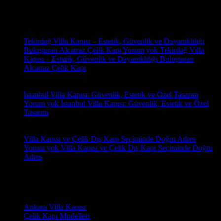
Son Yazılar
31
Eki
Tekirdağ Villa Kapısı – Estetik, Güvenlik ve Dayanıklılığı
Buluşturan Alcatraz Çelik Kapı
Yorum yok
Tekirdağ Villa
Kapısı – Estetik, Güvenlik ve Dayanıklılığı Buluşturan
Alcatraz Çelik Kapı
18
Oca
İstanbul Villa Kapısı: Güvenlik, Estetik ve Özel Tasarım
Yorum yok
İstanbul Villa Kapısı: Güvenlik, Estetik ve Özel
Tasarım
18
Oca
Villa Kapısı ve Çelik Dış Kapı Seçiminde Doğru Adres
Yorum yok
Villa Kapısı ve Çelik Dış Kapı Seçiminde Doğru
Adres
Yorumlar
Kategoriler
Ankara Villa Kapısı
(7)
Çelik Kapı Modelleri
(2)