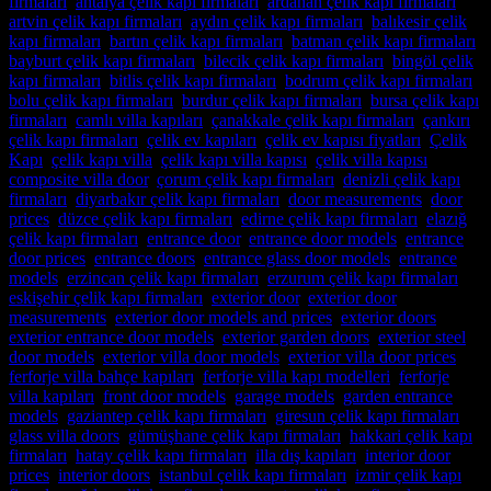
firmaları
,
antalya çelik kapı firmaları
,
ardahan çelik kapı firmaları
,
artvin çelik kapı firmaları
,
aydın çelik kapı firmaları
,
balıkesir çelik
kapı firmaları
,
bartın çelik kapı firmaları
,
batman çelik kapı firmaları
,
bayburt çelik kapı firmaları
,
bilecik çelik kapı firmaları
,
bingöl çelik
kapı firmaları
,
bitlis çelik kapı firmaları
,
bodrum çelik kapı firmaları
,
bolu çelik kapı firmaları
,
burdur çelik kapı firmaları
,
bursa çelik kapı
firmaları
,
camlı villa kapıları
,
çanakkale çelik kapı firmaları
,
çankırı
çelik kapı firmaları
,
çelik ev kapıları
,
çelik ev kapısı fiyatları
,
Çelik
Kapı
,
çelik kapı villa
,
çelik kapı villa kapısı
,
çelik villa kapısı
,
composite villa door
,
çorum çelik kapı firmaları
,
denizli çelik kapı
firmaları
,
diyarbakır çelik kapı firmaları
,
door measurements
,
door
prices
,
düzce çelik kapı firmaları
,
edirne çelik kapı firmaları
,
elazığ
çelik kapı firmaları
,
entrance door
,
entrance door models
,
entrance
door prices
,
entrance doors
,
entrance glass door models
,
entrance
models
,
erzincan çelik kapı firmaları
,
erzurum çelik kapı firmaları
,
eskişehir çelik kapı firmaları
,
exterior door
,
exterior door
measurements
,
exterior door models and prices
,
exterior doors
,
exterior entrance door models
,
exterior garden doors
,
exterior steel
door models
,
exterior villa door models
,
exterior villa door prices
,
ferforje villa bahçe kapıları
,
ferforje villa kapı modelleri
,
ferforje
villa kapıları
,
front door models
,
garage models
,
garden entrance
models
,
gaziantep çelik kapı firmaları
,
giresun çelik kapı firmaları
,
glass villa doors
,
gümüşhane çelik kapı firmaları
,
hakkari çelik kapı
firmaları
,
hatay çelik kapı firmaları
,
illa dış kapıları
,
interior door
prices
,
interior doors
,
istanbul çelik kapı firmaları
,
izmir çelik kapı