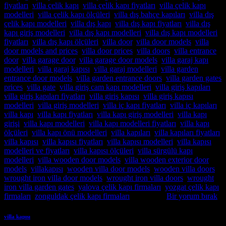
fiyatları
,
villa çelik kapı
,
villa çelik kapı fiyatları
,
villa çelik kapı
modelleri
,
villa çelik kapı ölçüleri
,
villa dış bahçe kapıları
,
villa dış
çelik kapı modelleri
,
villa dış kapı
,
villa dış kapı fiyatları
,
villa dış
kapı giriş modelleri
,
villa dış kapı modelleri
,
villa dış kapı modelleri
fiyatları
,
villa dış kapı ölçüleri
,
villa door
,
villa door models
,
villa
door models and prices
,
villa door prices
,
villa doors
,
villa entrance
door
,
villa garage door
,
villa garage door models
,
villa garaj kapı
modelleri
,
villa garaj kapısı
,
villa garaj modelleri
,
villa garden
entrance door models
,
villa garden entrance doors
,
villa garden gates
prices
,
villa gate
,
villa giriş cam kapı modelleri
,
villa giriş kapıları
,
villa giriş kapıları fiyatları
,
villa giriş kapısı
,
villa giriş kapısı
modelleri
,
villa giriş modelleri
,
villa iç kapı fiyatları
,
villa iç kapıları
,
villa kapı
,
villa kapı fiyatları
,
villa kapı giriş modelleri
,
villa kapı
girişi
,
villa kapı modelleri
,
villa kapı modelleri fiyatları
,
villa kapı
ölçüleri
,
villa kapı önü modelleri
,
villa kapıları
,
villa kapıları fiyatları
,
villa kapısı
,
villa kapısı fiyatları
,
villa kapısı modelleri
,
villa kapısı
modelleri ve fiyatları
,
villa kapısı ölçüleri
,
villa sürgülü kapı
modelleri
,
villa wooden door models
,
villa wooden exterior door
models
,
villakapısı
,
wooden villa door models
,
wooden villa doors
,
wrought iron villa door models
,
wrought iron villa doors
,
wrought
iron villa garden gates
,
yalova çelik kapı firmaları
,
yozgat çelik kapı
firmaları
,
zonguldak çelik kapı firmaları
etiketlendi
Bir yorum bırak
villa kapısı