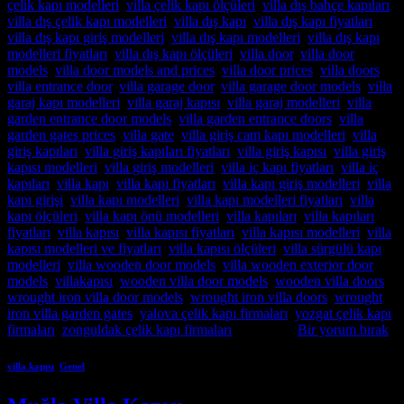
çelik kapı modelleri
,
villa çelik kapı ölçüleri
,
villa dış bahçe kapıları
,
villa dış çelik kapı modelleri
,
villa dış kapı
,
villa dış kapı fiyatları
,
villa dış kapı giriş modelleri
,
villa dış kapı modelleri
,
villa dış kapı
modelleri fiyatları
,
villa dış kapı ölçüleri
,
villa door
,
villa door
models
,
villa door models and prices
,
villa door prices
,
villa doors
,
villa entrance door
,
villa garage door
,
villa garage door models
,
villa
garaj kapı modelleri
,
villa garaj kapısı
,
villa garaj modelleri
,
villa
garden entrance door models
,
villa garden entrance doors
,
villa
garden gates prices
,
villa gate
,
villa giriş cam kapı modelleri
,
villa
giriş kapıları
,
villa giriş kapıları fiyatları
,
villa giriş kapısı
,
villa giriş
kapısı modelleri
,
villa giriş modelleri
,
villa iç kapı fiyatları
,
villa iç
kapıları
,
villa kapı
,
villa kapı fiyatları
,
villa kapı giriş modelleri
,
villa
kapı girişi
,
villa kapı modelleri
,
villa kapı modelleri fiyatları
,
villa
kapı ölçüleri
,
villa kapı önü modelleri
,
villa kapıları
,
villa kapıları
fiyatları
,
villa kapısı
,
villa kapısı fiyatları
,
villa kapısı modelleri
,
villa
kapısı modelleri ve fiyatları
,
villa kapısı ölçüleri
,
villa sürgülü kapı
modelleri
,
villa wooden door models
,
villa wooden exterior door
models
,
villakapısı
,
wooden villa door models
,
wooden villa doors
,
wrought iron villa door models
,
wrought iron villa doors
,
wrought
iron villa garden gates
,
yalova çelik kapı firmaları
,
yozgat çelik kapı
firmaları
,
zonguldak çelik kapı firmaları
etiketlendi
Bir yorum bırak
villa kapısı
,
Genel