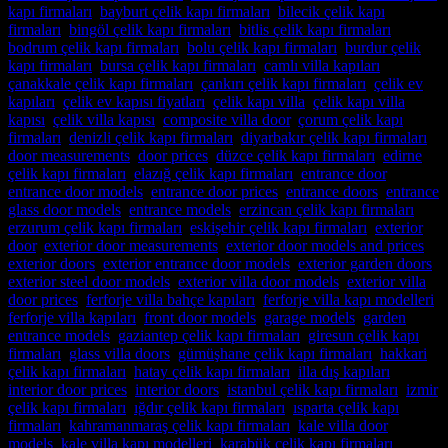
kapı firmaları
,
bayburt çelik kapı firmaları
,
bilecik çelik kapı
firmaları
,
bingöl çelik kapı firmaları
,
bitlis çelik kapı firmaları
,
bodrum çelik kapı firmaları
,
bolu çelik kapı firmaları
,
burdur çelik
kapı firmaları
,
bursa çelik kapı firmaları
,
camlı villa kapıları
,
çanakkale çelik kapı firmaları
,
çankırı çelik kapı firmaları
,
çelik ev
kapıları
,
çelik ev kapısı fiyatları
,
çelik kapı villa
,
çelik kapı villa
kapısı
,
çelik villa kapısı
,
composite villa door
,
çorum çelik kapı
firmaları
,
denizli çelik kapı firmaları
,
diyarbakır çelik kapı firmaları
,
door measurements
,
door prices
,
düzce çelik kapı firmaları
,
edirne
çelik kapı firmaları
,
elazığ çelik kapı firmaları
,
entrance door
,
entrance door models
,
entrance door prices
,
entrance doors
,
entrance
glass door models
,
entrance models
,
erzincan çelik kapı firmaları
,
erzurum çelik kapı firmaları
,
eskişehir çelik kapı firmaları
,
exterior
door
,
exterior door measurements
,
exterior door models and prices
,
exterior doors
,
exterior entrance door models
,
exterior garden doors
,
exterior steel door models
,
exterior villa door models
,
exterior villa
door prices
,
ferforje villa bahçe kapıları
,
ferforje villa kapı modelleri
,
ferforje villa kapıları
,
front door models
,
garage models
,
garden
entrance models
,
gaziantep çelik kapı firmaları
,
giresun çelik kapı
firmaları
,
glass villa doors
,
gümüşhane çelik kapı firmaları
,
hakkari
çelik kapı firmaları
,
hatay çelik kapı firmaları
,
illa dış kapıları
,
interior door prices
,
interior doors
,
istanbul çelik kapı firmaları
,
izmir
çelik kapı firmaları
,
ığdır çelik kapı firmaları
,
ısparta çelik kapı
firmaları
,
kahramanmaraş çelik kapı firmaları
,
kale villa door
models
,
kale villa kapı modelleri
,
karabük çelik kapı firmaları
,