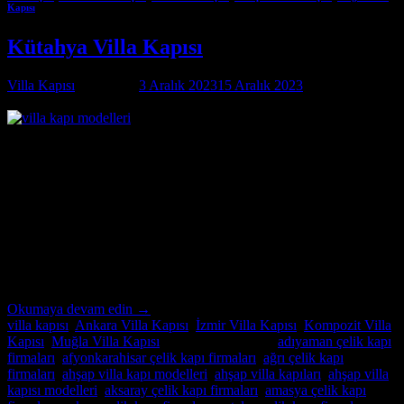
Kapısı
Kütahya Villa Kapısı
Villa Kapısı
tarafından
3 Aralık 2023
15 Aralık 2023
tarihinde
yayınlandı
03
Ara
Kütahya Villa Kapısı Kütahya Villa Kapısı ; modern ve lüks villalar
için özel imalat villa kapıları arıyorsanız, Alcatraz Çelik Kapı firması
tam da aradığınız adres! Yılların deneyimi ve uzmanlığıyla, villa
güvenliğini ön planda tutan, estetik ve dayanıklı çelik kapılar
üretiyoruz. Bulunduğu bölgenin benzersiz mimari dokusuna ve
zevklere uyum sağlayacak şekilde tasarladığımız villa kapıları,
güvenlikle birlikte […]
Okumaya devam edin
→
villa kapısı
,
Ankara Villa Kapısı
,
İzmir Villa Kapısı
,
Kompozit Villa
Kapısı
,
Muğla Villa Kapısı
içinde yayınlandı
|
adıyaman çelik kapı
firmaları
,
afyonkarahisar çelik kapı firmaları
,
ağrı çelik kapı
firmaları
,
ahşap villa kapı modelleri
,
ahşap villa kapıları
,
ahşap villa
kapısı modelleri
,
aksaray çelik kapı firmaları
,
amasya çelik kapı