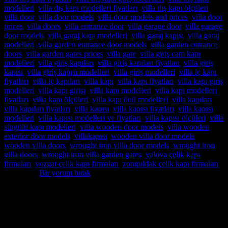
modelleri
,
villa dış kapı modelleri fiyatları
,
villa dış kapı ölçüleri
,
villa door
,
villa door models
,
villa door models and prices
,
villa door
prices
,
villa doors
,
villa entrance door
,
villa garage door
,
villa garage
door models
,
villa garaj kapı modelleri
,
villa garaj kapısı
,
villa garaj
modelleri
,
villa garden entrance door models
,
villa garden entrance
doors
,
villa garden gates prices
,
villa gate
,
villa giriş cam kapı
modelleri
,
villa giriş kapıları
,
villa giriş kapıları fiyatları
,
villa giriş
kapısı
,
villa giriş kapısı modelleri
,
villa giriş modelleri
,
villa iç kapı
fiyatları
,
villa iç kapıları
,
villa kapı
,
villa kapı fiyatları
,
villa kapı giriş
modelleri
,
villa kapı girişi
,
villa kapı modelleri
,
villa kapı modelleri
fiyatları
,
villa kapı ölçüleri
,
villa kapı önü modelleri
,
villa kapıları
,
villa kapıları fiyatları
,
villa kapısı
,
villa kapısı fiyatları
,
villa kapısı
modelleri
,
villa kapısı modelleri ve fiyatları
,
villa kapısı ölçüleri
,
villa
sürgülü kapı modelleri
,
villa wooden door models
,
villa wooden
exterior door models
,
villakapısı
,
wooden villa door models
,
wooden villa doors
,
wrought iron villa door models
,
wrought iron
villa doors
,
wrought iron villa garden gates
,
yalova çelik kapı
firmaları
,
yozgat çelik kapı firmaları
,
zonguldak çelik kapı firmaları
etiketlendi
Bir yorum bırak
Hakkımızda
Pivot Villa Kapısı,Pivot Çelik kapı,Pivot Çelik kapı modelleri,Pivot
Çelik kapı fiyatları,Pivot Çelik kapı imalatı,Pivot Çelik kapı istanbul
satış,montaj,Pivot Çelik kapı sistemleri,pivot çelik kapı satış