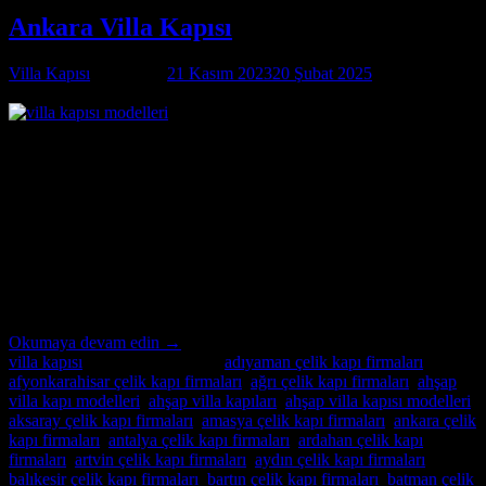
Ankara Villa Kapısı
Villa Kapısı
tarafından
21 Kasım 2023
20 Şubat 2025
tarihinde
yayınlandı
21
Kas
Ankara Villa Kapısı Özel İmalatın Adresi Ankara Villa Kapısı ;
modern ve lüks villalar için özel imalat villa kapıları arıyorsanız,
Alcatraz Çelik Kapı firması tam da aradığınız adres! Yılların
deneyimi ve uzmanlığıyla, villa güvenliğini ön planda tutan, estetik
ve dayanıklı çelik kapılar üretiyoruz. Bulunduğu bölgenin benzersiz
mimari dokusuna ve zevklere uyum sağlayacak şekilde
tasarladığımız villa […]
Okumaya devam edin
→
villa kapısı
içinde yayınlandı
|
adıyaman çelik kapı firmaları
,
afyonkarahisar çelik kapı firmaları
,
ağrı çelik kapı firmaları
,
ahşap
villa kapı modelleri
,
ahşap villa kapıları
,
ahşap villa kapısı modelleri
,
aksaray çelik kapı firmaları
,
amasya çelik kapı firmaları
,
ankara çelik
kapı firmaları
,
antalya çelik kapı firmaları
,
ardahan çelik kapı
firmaları
,
artvin çelik kapı firmaları
,
aydın çelik kapı firmaları
,
balıkesir çelik kapı firmaları
,
bartın çelik kapı firmaları
,
batman çelik