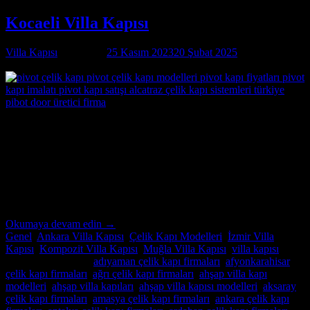
Kocaeli Villa Kapısı
Villa Kapısı
tarafından
25 Kasım 2023
20 Şubat 2025
tarihinde
yayınlandı
25
Kas
Kocaeli Villa Kapısı Özel İmalatın Adresi Kocaeli
Villa Kapısı ; modern ve lüks villalar için özel imalat villa kapıları
arıyorsanız, Alcatraz Çelik Kapı firması tam da aradığınız adres!
Yılların deneyimi ve uzmanlığıyla, villa güvenliğini ön planda tutan,
estetik ve dayanıklı çelik kapılar üretiyoruz. Bulunduğu […]
Okumaya devam edin
→
Genel
,
Ankara Villa Kapısı
,
Çelik Kapı Modelleri
,
İzmir Villa
Kapısı
,
Kompozit Villa Kapısı
,
Muğla Villa Kapısı
,
villa kapısı
içinde yayınlandı
|
adıyaman çelik kapı firmaları
,
afyonkarahisar
çelik kapı firmaları
,
ağrı çelik kapı firmaları
,
ahşap villa kapı
modelleri
,
ahşap villa kapıları
,
ahşap villa kapısı modelleri
,
aksaray
çelik kapı firmaları
,
amasya çelik kapı firmaları
,
ankara çelik kapı