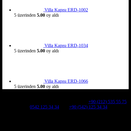
Villa Kapısı ERD-1002
5 üzerinden
5.00
oy aldı
Villa Kapısı ERD-1034
5 üzerinden
5.00
oy aldı
Villa Kapısı ERD-1066
5 üzerinden
5.00
oy aldı
Hakkımızda
Alcatraz Villa Kapısı,Pivot çelik kapı
Telefon:
+90 (212) 535 55 75
WHATSAPP:
0542 125 34 34
Cep:
+90 (542) 125 34 34
Adresimiz : Kazım Karabekir, Hekimsuyu Cd. 90/A, 34255
Gaziosmanpaşa /İSTANBUL
Ürün kategorileri