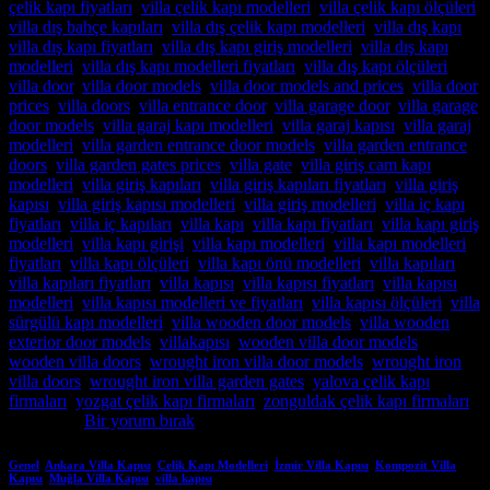
çelik kapı fiyatları
,
villa çelik kapı modelleri
,
villa çelik kapı ölçüleri
,
villa dış bahçe kapıları
,
villa dış çelik kapı modelleri
,
villa dış kapı
,
villa dış kapı fiyatları
,
villa dış kapı giriş modelleri
,
villa dış kapı
modelleri
,
villa dış kapı modelleri fiyatları
,
villa dış kapı ölçüleri
,
villa door
,
villa door models
,
villa door models and prices
,
villa door
prices
,
villa doors
,
villa entrance door
,
villa garage door
,
villa garage
door models
,
villa garaj kapı modelleri
,
villa garaj kapısı
,
villa garaj
modelleri
,
villa garden entrance door models
,
villa garden entrance
doors
,
villa garden gates prices
,
villa gate
,
villa giriş cam kapı
modelleri
,
villa giriş kapıları
,
villa giriş kapıları fiyatları
,
villa giriş
kapısı
,
villa giriş kapısı modelleri
,
villa giriş modelleri
,
villa iç kapı
fiyatları
,
villa iç kapıları
,
villa kapı
,
villa kapı fiyatları
,
villa kapı giriş
modelleri
,
villa kapı girişi
,
villa kapı modelleri
,
villa kapı modelleri
fiyatları
,
villa kapı ölçüleri
,
villa kapı önü modelleri
,
villa kapıları
,
villa kapıları fiyatları
,
villa kapısı
,
villa kapısı fiyatları
,
villa kapısı
modelleri
,
villa kapısı modelleri ve fiyatları
,
villa kapısı ölçüleri
,
villa
sürgülü kapı modelleri
,
villa wooden door models
,
villa wooden
exterior door models
,
villakapısı
,
wooden villa door models
,
wooden villa doors
,
wrought iron villa door models
,
wrought iron
villa doors
,
wrought iron villa garden gates
,
yalova çelik kapı
firmaları
,
yozgat çelik kapı firmaları
,
zonguldak çelik kapı firmaları
etiketlendi
Bir yorum bırak
Genel
,
Ankara Villa Kapısı
,
Çelik Kapı Modelleri
,
İzmir Villa Kapısı
,
Kompozit Villa
Kapısı
,
Muğla Villa Kapısı
,
villa kapısı