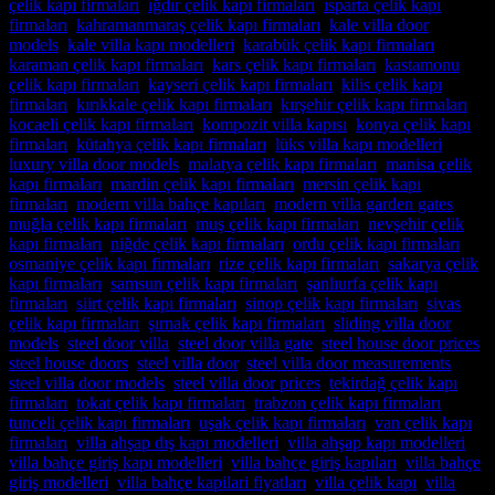
çelik kapı firmaları
,
ığdır çelik kapı firmaları
,
ısparta çelik kapı
firmaları
,
kahramanmaraş çelik kapı firmaları
,
kale villa door
models
,
kale villa kapı modelleri
,
karabük çelik kapı firmaları
,
karaman çelik kapı firmaları
,
kars çelik kapı firmaları
,
kastamonu
çelik kapı firmaları
,
kayseri çelik kapı firmaları
,
kilis çelik kapı
firmaları
,
kırıkkale çelik kapı firmaları
,
kırşehir çelik kapı firmaları
,
kocaeli çelik kapı firmaları
,
kompozit villa kapısı
,
konya çelik kapı
firmaları
,
kütahya çelik kapı firmaları
,
lüks villa kapı modelleri
,
luxury villa door models
,
malatya çelik kapı firmaları
,
manisa çelik
kapı firmaları
,
mardin çelik kapı firmaları
,
mersin çelik kapı
firmaları
,
modern villa bahçe kapıları
,
modern villa garden gates
,
muğla çelik kapı firmaları
,
muş çelik kapı firmaları
,
nevşehir çelik
kapı firmaları
,
niğde çelik kapı firmaları
,
ordu çelik kapı firmaları
,
osmaniye çelik kapı firmaları
,
rize çelik kapı firmaları
,
sakarya çelik
kapı firmaları
,
samsun çelik kapı firmaları
,
şanlıurfa çelik kapı
firmaları
,
siirt çelik kapı firmaları
,
sinop çelik kapı firmaları
,
sivas
çelik kapı firmaları
,
şırnak çelik kapı firmaları
,
sliding villa door
models
,
steel door villa
,
steel door villa gate
,
steel house door prices
,
steel house doors
,
steel villa door
,
steel villa door measurements
,
steel villa door models
,
steel villa door prices
,
tekirdağ çelik kapı
firmaları
,
tokat çelik kapı firmaları
,
trabzon çelik kapı firmaları
,
tunceli çelik kapı firmaları
,
uşak çelik kapı firmaları
,
van çelik kapı
firmaları
,
villa ahşap dış kapı modelleri
,
villa ahşap kapı modelleri
,
villa bahçe giriş kapı modelleri
,
villa bahçe giriş kapıları
,
villa bahçe
giriş modelleri
,
villa bahçe kapilari fiyatları
,
villa çelik kapı
,
villa