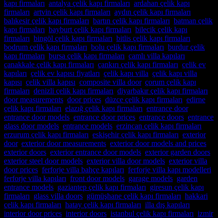
kapı firmaları
,
antalya çelik kapı firmaları
,
ardahan çelik kapı
firmaları
,
artvin çelik kapı firmaları
,
aydın çelik kapı firmaları
,
balıkesir çelik kapı firmaları
,
bartın çelik kapı firmaları
,
batman çelik
kapı firmaları
,
bayburt çelik kapı firmaları
,
bilecik çelik kapı
firmaları
,
bingöl çelik kapı firmaları
,
bitlis çelik kapı firmaları
,
bodrum çelik kapı firmaları
,
bolu çelik kapı firmaları
,
burdur çelik
kapı firmaları
,
bursa çelik kapı firmaları
,
camlı villa kapıları
,
çanakkale çelik kapı firmaları
,
çankırı çelik kapı firmaları
,
çelik ev
kapıları
,
çelik ev kapısı fiyatları
,
çelik kapı villa
,
çelik kapı villa
kapısı
,
çelik villa kapısı
,
composite villa door
,
çorum çelik kapı
firmaları
,
denizli çelik kapı firmaları
,
diyarbakır çelik kapı firmaları
,
door measurements
,
door prices
,
düzce çelik kapı firmaları
,
edirne
çelik kapı firmaları
,
elazığ çelik kapı firmaları
,
entrance door
,
entrance door models
,
entrance door prices
,
entrance doors
,
entrance
glass door models
,
entrance models
,
erzincan çelik kapı firmaları
,
erzurum çelik kapı firmaları
,
eskişehir çelik kapı firmaları
,
exterior
door
,
exterior door measurements
,
exterior door models and prices
,
exterior doors
,
exterior entrance door models
,
exterior garden doors
,
exterior steel door models
,
exterior villa door models
,
exterior villa
door prices
,
ferforje villa bahçe kapıları
,
ferforje villa kapı modelleri
,
ferforje villa kapıları
,
front door models
,
garage models
,
garden
entrance models
,
gaziantep çelik kapı firmaları
,
giresun çelik kapı
firmaları
,
glass villa doors
,
gümüşhane çelik kapı firmaları
,
hakkari
çelik kapı firmaları
,
hatay çelik kapı firmaları
,
illa dış kapıları
,
interior door prices
,
interior doors
,
istanbul çelik kapı firmaları
,
izmir