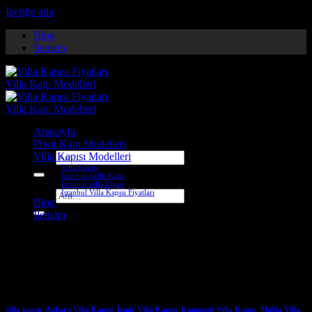
İçeriğe atla
Blog
İletişim
Anasayfa
Pivot Kapı Modelleri
Villa Kapısı Modelleri
Ara:
Villa Kapısı
İstanbul Çelik Kapı
İstanbul villa kapısı
İstanbul Villa Kapısı Fiyatları
Ara:
Blog
İletişim
Etiket Arşivleri:
giresun çelik
kapı firmaları
villa kapısı
,
Ankara Villa Kapısı
,
İzmir Villa Kapısı
,
Kompozit Villa Kapısı
,
Muğla Villa