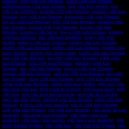
firmaları
,
ığdır çelik kapı firmaları
,
ısparta çelik kapı firmaları
,
kahramanmaraş çelik kapı firmaları
,
kale villa door models
,
kale
villa kapı modelleri
,
karabük çelik kapı firmaları
,
karaman çelik kapı
firmaları
,
kars çelik kapı firmaları
,
kastamonu çelik kapı firmaları
,
kayseri çelik kapı firmaları
,
kilis çelik kapı firmaları
,
kırıkkale çelik
kapı firmaları
,
kırşehir çelik kapı firmaları
,
kocaeli çelik kapı
firmaları
,
kompozit villa kapısı
,
konya çelik kapı firmaları
,
kütahya
çelik kapı firmaları
,
lüks villa kapı modelleri
,
luxury villa door
models
,
malatya çelik kapı firmaları
,
manisa çelik kapı firmaları
,
mardin çelik kapı firmaları
,
mersin çelik kapı firmaları
,
modern villa
bahçe kapıları
,
modern villa garden gates
,
muğla çelik kapı firmaları
,
muş çelik kapı firmaları
,
nevşehir çelik kapı firmaları
,
niğde çelik
kapı firmaları
,
ordu çelik kapı firmaları
,
osmaniye çelik kapı
firmaları
,
rize çelik kapı firmaları
,
sakarya çelik kapı firmaları
,
samsun çelik kapı firmaları
,
şanlıurfa çelik kapı firmaları
,
siirt çelik
kapı firmaları
,
sinop çelik kapı firmaları
,
sivas çelik kapı firmaları
,
şırnak çelik kapı firmaları
,
sliding villa door models
,
steel door villa
,
steel door villa gate
,
steel house door prices
,
steel house doors
,
steel
villa door
,
steel villa door measurements
,
steel villa door models
,
steel villa door prices
,
tekirdağ çelik kapı firmaları
,
tokat çelik kapı
firmaları
,
trabzon çelik kapı firmaları
,
tunceli çelik kapı firmaları
,
uşak çelik kapı firmaları
,
van çelik kapı firmaları
,
villa ahşap dış kapı
modelleri
,
villa ahşap kapı modelleri
,
villa bahçe giriş kapı
modelleri
,
villa bahçe giriş kapıları
,
villa bahçe giriş modelleri
,
villa
bahçe kapilari fiyatları
,
villa çelik kapı
,
villa çelik kapı fiyatları
,
villa