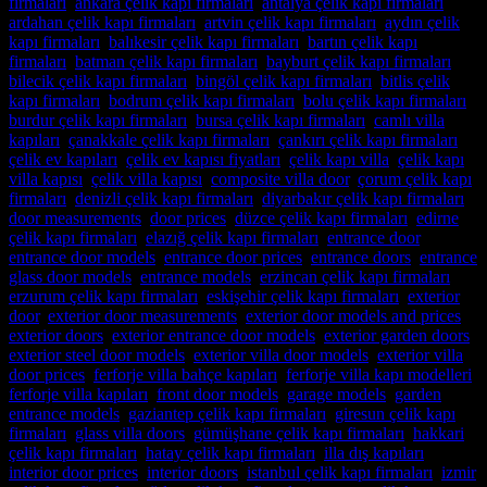
firmaları
,
ankara çelik kapı firmaları
,
antalya çelik kapı firmaları
,
ardahan çelik kapı firmaları
,
artvin çelik kapı firmaları
,
aydın çelik
kapı firmaları
,
balıkesir çelik kapı firmaları
,
bartın çelik kapı
firmaları
,
batman çelik kapı firmaları
,
bayburt çelik kapı firmaları
,
bilecik çelik kapı firmaları
,
bingöl çelik kapı firmaları
,
bitlis çelik
kapı firmaları
,
bodrum çelik kapı firmaları
,
bolu çelik kapı firmaları
,
burdur çelik kapı firmaları
,
bursa çelik kapı firmaları
,
camlı villa
kapıları
,
çanakkale çelik kapı firmaları
,
çankırı çelik kapı firmaları
,
çelik ev kapıları
,
çelik ev kapısı fiyatları
,
çelik kapı villa
,
çelik kapı
villa kapısı
,
çelik villa kapısı
,
composite villa door
,
çorum çelik kapı
firmaları
,
denizli çelik kapı firmaları
,
diyarbakır çelik kapı firmaları
,
door measurements
,
door prices
,
düzce çelik kapı firmaları
,
edirne
çelik kapı firmaları
,
elazığ çelik kapı firmaları
,
entrance door
,
entrance door models
,
entrance door prices
,
entrance doors
,
entrance
glass door models
,
entrance models
,
erzincan çelik kapı firmaları
,
erzurum çelik kapı firmaları
,
eskişehir çelik kapı firmaları
,
exterior
door
,
exterior door measurements
,
exterior door models and prices
,
exterior doors
,
exterior entrance door models
,
exterior garden doors
,
exterior steel door models
,
exterior villa door models
,
exterior villa
door prices
,
ferforje villa bahçe kapıları
,
ferforje villa kapı modelleri
,
ferforje villa kapıları
,
front door models
,
garage models
,
garden
entrance models
,
gaziantep çelik kapı firmaları
,
giresun çelik kapı
firmaları
,
glass villa doors
,
gümüşhane çelik kapı firmaları
,
hakkari
çelik kapı firmaları
,
hatay çelik kapı firmaları
,
illa dış kapıları
,
interior door prices
,
interior doors
,
istanbul çelik kapı firmaları
,
izmir