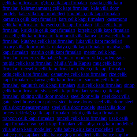
çelik kapı firmaları
,
ığdır çelik kapı firmaları
,
ısparta çelik kapı
firmaları
,
kahramanmaraş çelik kapı firmaları
,
kale villa door
models
,
kale villa kapı modelleri
,
karabük çelik kapı firmaları
,
karaman çelik kapı firmaları
,
kars çelik kapı firmaları
,
kastamonu
çelik kapı firmaları
,
kayseri çelik kapı firmaları
,
kilis çelik kapı
firmaları
,
kırıkkale çelik kapı firmaları
,
kırşehir çelik kapı firmaları
,
kocaeli çelik kapı firmaları
,
kompozit villa kapısı
,
konya çelik kapı
firmaları
,
kütahya çelik kapı firmaları
,
lüks villa kapı modelleri
,
luxury villa door models
,
malatya çelik kapı firmaları
,
manisa çelik
kapı firmaları
,
mardin çelik kapı firmaları
,
mersin çelik kapı
firmaları
,
modern villa bahçe kapıları
,
modern villa garden gates
,
muğla çelik kapı firmaları
,
Muğla Villa Kapısı
,
muş çelik kapı
firmaları
,
nevşehir çelik kapı firmaları
,
niğde çelik kapı firmaları
,
ordu çelik kapı firmaları
,
osmaniye çelik kapı firmaları
,
rize çelik
kapı firmaları
,
sakarya çelik kapı firmaları
,
samsun çelik kapı
firmaları
,
şanlıurfa çelik kapı firmaları
,
siirt çelik kapı firmaları
,
sinop
çelik kapı firmaları
,
sivas çelik kapı firmaları
,
şırnak çelik kapı
firmaları
,
sliding villa door models
,
steel door villa
,
steel door villa
gate
,
steel house door prices
,
steel house doors
,
steel villa door
,
steel
villa door measurements
,
steel villa door models
,
steel villa door
prices
,
tekirdağ çelik kapı firmaları
,
tokat çelik kapı firmaları
,
trabzon çelik kapı firmaları
,
tunceli çelik kapı firmaları
,
uşak çelik
kapı firmaları
,
van çelik kapı firmaları
,
villa ahşap dış kapı modelleri
,
villa ahşap kapı modelleri
,
villa bahçe giriş kapı modelleri
,
villa
bahçe giriş kapıları
,
villa bahçe giriş modelleri
,
villa bahçe kapilari