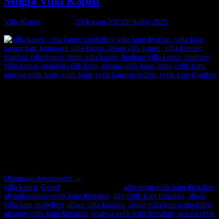
Muğla Villa Kapısı
Villa Kapısı
tarafından
23 Kasım 2023
20 Şubat 2025
tarihinde
yayınlandı
23
Kas
Muğla Villa Kapısı Özel İmalatın Adresi Muğla Villa Kapısı ;
modern ve lüks villalar için özel imalat villa kapıları arıyorsanız,
Alcatraz Çelik Kapı firması tam da aradığınız adres! Yılların
deneyimi ve uzmanlığıyla, villa güvenliğini ön planda tutan, estetik
ve dayanıklı çelik kapılar üretiyoruz. Bulunduğu bölgenin benzersiz
mimari dokusuna ve zevklere uyum sağlayacak şekilde
tasarladığımız villa […]
Okumaya devam edin
→
villa kapısı
,
Genel
içinde yayınlandı
|
adıyaman çelik kapı firmaları
,
afyonkarahisar çelik kapı firmaları
,
ağrı çelik kapı firmaları
,
ahşap
villa kapı modelleri
,
ahşap villa kapıları
,
ahşap villa kapısı modelleri
,
aksaray çelik kapı firmaları
,
amasya çelik kapı firmaları
,
ankara çelik