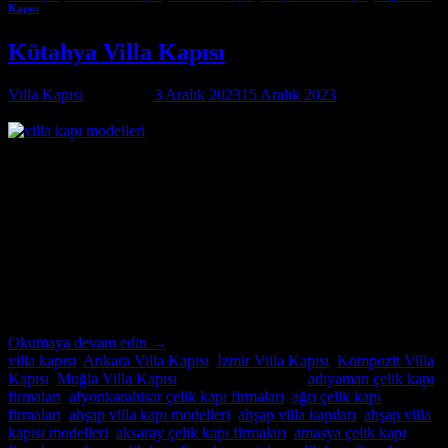
Kapısı
Kütahya Villa Kapısı
Villa Kapısı
tarafından
3 Aralık 2023
15 Aralık 2023
tarihinde
yayınlandı
03
Ara
Kütahya Villa Kapısı Kütahya Villa Kapısı ; modern ve lüks villalar
için özel imalat villa kapıları arıyorsanız, Alcatraz Çelik Kapı firması
tam da aradığınız adres! Yılların deneyimi ve uzmanlığıyla, villa
güvenliğini ön planda tutan, estetik ve dayanıklı çelik kapılar
üretiyoruz. Bulunduğu bölgenin benzersiz mimari dokusuna ve
zevklere uyum sağlayacak şekilde tasarladığımız villa kapıları,
güvenlikle birlikte […]
Okumaya devam edin
→
villa kapısı
,
Ankara Villa Kapısı
,
İzmir Villa Kapısı
,
Kompozit Villa
Kapısı
,
Muğla Villa Kapısı
içinde yayınlandı
|
adıyaman çelik kapı
firmaları
,
afyonkarahisar çelik kapı firmaları
,
ağrı çelik kapı
firmaları
,
ahşap villa kapı modelleri
,
ahşap villa kapıları
,
ahşap villa
kapısı modelleri
,
aksaray çelik kapı firmaları
,
amasya çelik kapı