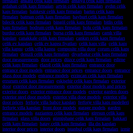
firmaları
,
ankara çelik kapı firmaları
,
antalya çelik kapı firmaları
,
ardahan çelik kapı firmaları
,
artvin çelik kapı firmaları
,
aydın çelik
kapı firmaları
,
balıkesir çelik kapı firmaları
,
bartın çelik kapı
firmaları
,
batman çelik kapı firmaları
,
bayburt çelik kapı firmaları
,
bilecik çelik kapı firmaları
,
bingöl çelik kapı firmaları
,
bitlis çelik
kapı firmaları
,
bodrum çelik kapı firmaları
,
bolu çelik kapı firmaları
,
burdur çelik kapı firmaları
,
bursa çelik kapı firmaları
,
camlı villa
kapıları
,
çanakkale çelik kapı firmaları
,
çankırı çelik kapı firmaları
,
çelik ev kapıları
,
çelik ev kapısı fiyatları
,
çelik kapı villa
,
çelik kapı
villa kapısı
,
çelik villa kapısı
,
composite villa door
,
çorum çelik kapı
firmaları
,
denizli çelik kapı firmaları
,
diyarbakır çelik kapı firmaları
,
door measurements
,
door prices
,
düzce çelik kapı firmaları
,
edirne
çelik kapı firmaları
,
elazığ çelik kapı firmaları
,
entrance door
,
entrance door models
,
entrance door prices
,
entrance doors
,
entrance
glass door models
,
entrance models
,
erzincan çelik kapı firmaları
,
erzurum çelik kapı firmaları
,
eskişehir çelik kapı firmaları
,
exterior
door
,
exterior door measurements
,
exterior door models and prices
,
exterior doors
,
exterior entrance door models
,
exterior garden doors
,
exterior steel door models
,
exterior villa door models
,
exterior villa
door prices
,
ferforje villa bahçe kapıları
,
ferforje villa kapı modelleri
,
ferforje villa kapıları
,
front door models
,
garage models
,
garden
entrance models
,
gaziantep çelik kapı firmaları
,
giresun çelik kapı
firmaları
,
glass villa doors
,
gümüşhane çelik kapı firmaları
,
hakkari
çelik kapı firmaları
,
hatay çelik kapı firmaları
,
illa dış kapıları
,
interior door prices
,
interior doors
,
istanbul çelik kapı firmaları
,
izmir