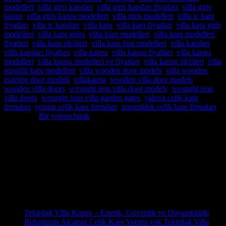
modelleri
,
villa giriş kapıları
,
villa giriş kapıları fiyatları
,
villa giriş
kapısı
,
villa giriş kapısı modelleri
,
villa giriş modelleri
,
villa iç kapı
fiyatları
,
villa iç kapıları
,
villa kapı
,
villa kapı fiyatları
,
villa kapı giriş
modelleri
,
villa kapı girişi
,
villa kapı modelleri
,
villa kapı modelleri
fiyatları
,
villa kapı ölçüleri
,
villa kapı önü modelleri
,
villa kapıları
,
villa kapıları fiyatları
,
villa kapısı
,
villa kapısı fiyatları
,
villa kapısı
modelleri
,
villa kapısı modelleri ve fiyatları
,
villa kapısı ölçüleri
,
villa
sürgülü kapı modelleri
,
villa wooden door models
,
villa wooden
exterior door models
,
villakapısı
,
wooden villa door models
,
wooden villa doors
,
wrought iron villa door models
,
wrought iron
villa doors
,
wrought iron villa garden gates
,
yalova çelik kapı
firmaları
,
yozgat çelik kapı firmaları
,
zonguldak çelik kapı firmaları
etiketlendi
Bir yorum bırak
Hakkımızda
Pivot Villa Kapısı,Pivot Çelik kapı,Pivot Çelik kapı modelleri,Pivot
Çelik kapı fiyatları,Pivot Çelik kapı imalatı,Pivot Çelik kapı istanbul
satış,montaj,Pivot Çelik kapı sistemleri,pivot çelik kapı satış
Son Yazılar
31
Eki
Tekirdağ Villa Kapısı – Estetik, Güvenlik ve Dayanıklılığı
Buluşturan Alcatraz Çelik Kapı
Yorum yok
Tekirdağ Villa