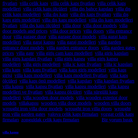
fiyatları
,
villa çelik kapı
,
villa çelik kapı fiyatları
,
villa çelik kapı
modelleri
,
villa çelik kapı ölçüleri
,
villa dış bahçe kapıları
,
villa dış
çelik kapı modelleri
,
villa dış kapı
,
villa dış kapı fiyatları
,
villa dış
kapı giriş modelleri
,
villa dış kapı modelleri
,
villa dış kapı modelleri
fiyatları
,
villa dış kapı ölçüleri
,
villa door
,
villa door models
,
villa
door models and prices
,
villa door prices
,
villa doors
,
villa entrance
door
,
villa garage door
,
villa garage door models
,
villa garaj kapı
modelleri
,
villa garaj kapısı
,
villa garaj modelleri
,
villa garden
entrance door models
,
villa garden entrance doors
,
villa garden gates
prices
,
villa gate
,
villa giriş cam kapı modelleri
,
villa giriş kapıları
,
villa giriş kapıları fiyatları
,
villa giriş kapısı
,
villa giriş kapısı
modelleri
,
villa giriş modelleri
,
villa iç kapı fiyatları
,
villa iç kapıları
,
villa kapı
,
villa kapı fiyatları
,
villa kapı giriş modelleri
,
villa kapı
girişi
,
villa kapı modelleri
,
villa kapı modelleri fiyatları
,
villa kapı
ölçüleri
,
villa kapı önü modelleri
,
villa kapıları
,
villa kapıları fiyatları
,
villa kapısı
,
villa kapısı fiyatları
,
villa kapısı modelleri
,
villa kapısı
modelleri ve fiyatları
,
villa kapısı ölçüleri
,
villa sürgülü kapı
modelleri
,
villa wooden door models
,
villa wooden exterior door
models
,
villakapısı
,
wooden villa door models
,
wooden villa doors
,
wrought iron villa door models
,
wrought iron villa doors
,
wrought
iron villa garden gates
,
yalova çelik kapı firmaları
,
yozgat çelik kapı
firmaları
,
zonguldak çelik kapı firmaları
etiketlendi
Bir yorum bırak
villa kapısı