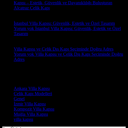
Kapısı – Estetik, Güvenlik ve Dayanıklılığı Buluşturan
Alcatraz Çelik Kapı
18
Oca
İstanbul Villa Kapısı: Güvenlik, Estetik ve Özel Tasarım
Yorum yok
İstanbul Villa Kapısı: Güvenlik, Estetik ve Özel
Tasarım
18
Oca
Villa Kapısı ve Çelik Dış Kapı Seçiminde Doğru Adres
Yorum yok
Villa Kapısı ve Çelik Dış Kapı Seçiminde Doğru
Adres
Yorumlar
Kategoriler
Ankara Villa Kapısı
(7)
Çelik Kapı Modelleri
(2)
Genel
(7)
İzmir Villa Kapısı
(8)
Kompozit Villa Kapısı
(7)
Muğla Villa Kapısı
(6)
villa kapısı
(14)