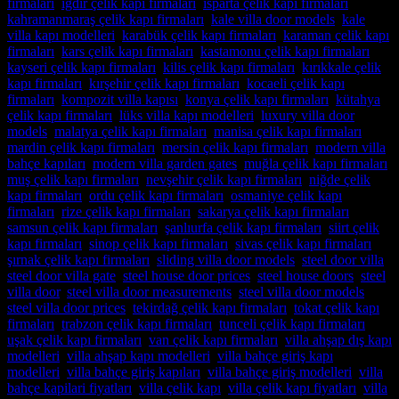
firmaları
,
ığdır çelik kapı firmaları
,
ısparta çelik kapı firmaları
,
kahramanmaraş çelik kapı firmaları
,
kale villa door models
,
kale
villa kapı modelleri
,
karabük çelik kapı firmaları
,
karaman çelik kapı
firmaları
,
kars çelik kapı firmaları
,
kastamonu çelik kapı firmaları
,
kayseri çelik kapı firmaları
,
kilis çelik kapı firmaları
,
kırıkkale çelik
kapı firmaları
,
kırşehir çelik kapı firmaları
,
kocaeli çelik kapı
firmaları
,
kompozit villa kapısı
,
konya çelik kapı firmaları
,
kütahya
çelik kapı firmaları
,
lüks villa kapı modelleri
,
luxury villa door
models
,
malatya çelik kapı firmaları
,
manisa çelik kapı firmaları
,
mardin çelik kapı firmaları
,
mersin çelik kapı firmaları
,
modern villa
bahçe kapıları
,
modern villa garden gates
,
muğla çelik kapı firmaları
,
muş çelik kapı firmaları
,
nevşehir çelik kapı firmaları
,
niğde çelik
kapı firmaları
,
ordu çelik kapı firmaları
,
osmaniye çelik kapı
firmaları
,
rize çelik kapı firmaları
,
sakarya çelik kapı firmaları
,
samsun çelik kapı firmaları
,
şanlıurfa çelik kapı firmaları
,
siirt çelik
kapı firmaları
,
sinop çelik kapı firmaları
,
sivas çelik kapı firmaları
,
şırnak çelik kapı firmaları
,
sliding villa door models
,
steel door villa
,
steel door villa gate
,
steel house door prices
,
steel house doors
,
steel
villa door
,
steel villa door measurements
,
steel villa door models
,
steel villa door prices
,
tekirdağ çelik kapı firmaları
,
tokat çelik kapı
firmaları
,
trabzon çelik kapı firmaları
,
tunceli çelik kapı firmaları
,
uşak çelik kapı firmaları
,
van çelik kapı firmaları
,
villa ahşap dış kapı
modelleri
,
villa ahşap kapı modelleri
,
villa bahçe giriş kapı
modelleri
,
villa bahçe giriş kapıları
,
villa bahçe giriş modelleri
,
villa
bahçe kapilari fiyatları
,
villa çelik kapı
,
villa çelik kapı fiyatları
,
villa