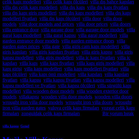
çelik kapı modelleri
,
villa çelik kapı ölçüleri
,
villa dış bahçe kapıları
,
villa dış çelik kapı modelleri
,
villa dış kapı
,
villa dış kapı fiyatları
,
villa dış kapı giriş modelleri
,
villa dış kapı modelleri
,
villa dış kapı
modelleri fiyatları
,
villa dış kapı ölçüleri
,
villa door
,
villa door
models
,
villa door models and prices
,
villa door prices
,
villa doors
,
villa entrance door
,
villa garage door
,
villa garage door models
,
villa
garaj kapı modelleri
,
villa garaj kapısı
,
villa garaj modelleri
,
villa
garden entrance door models
,
villa garden entrance doors
,
villa
garden gates prices
,
villa gate
,
villa giriş cam kapı modelleri
,
villa
giriş kapıları
,
villa giriş kapıları fiyatları
,
villa giriş kapısı
,
villa giriş
kapısı modelleri
,
villa giriş modelleri
,
villa iç kapı fiyatları
,
villa iç
kapıları
,
villa kapı
,
villa kapı fiyatları
,
villa kapı giriş modelleri
,
villa
kapı girişi
,
villa kapı modelleri
,
villa kapı modelleri fiyatları
,
villa
kapı ölçüleri
,
villa kapı önü modelleri
,
villa kapıları
,
villa kapıları
fiyatları
,
villa kapısı
,
villa kapısı fiyatları
,
villa kapısı modelleri
,
villa
kapısı modelleri ve fiyatları
,
villa kapısı ölçüleri
,
villa sürgülü kapı
modelleri
,
villa wooden door models
,
villa wooden exterior door
models
,
villakapısı
,
wooden villa door models
,
wooden villa doors
,
wrought iron villa door models
,
wrought iron villa doors
,
wrought
iron villa garden gates
,
yalova çelik kapı firmaları
,
yozgat çelik kapı
firmaları
,
zonguldak çelik kapı firmaları
etiketlendi
Bir yorum bırak
villa kapısı
,
Genel