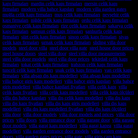
kapı firmaları
,
mardin çelik kapı firmaları
,
mersin çelik kapı
firmaları
,
modern villa bahçe kapıları
,
modern villa garden gates
,
muğla çelik kapı firmaları
,
muş çelik kapı firmaları
,
nevşehir çelik
kapı firmaları
,
niğde çelik kapı firmaları
,
ordu çelik kapı firmaları
,
osmaniye çelik kapı firmaları
,
rize çelik kapı firmaları
,
sakarya çelik
kapı firmaları
,
samsun çelik kapı firmaları
,
şanlıurfa çelik kapı
firmaları
,
siirt çelik kapı firmaları
,
sinop çelik kapı firmaları
,
sivas
çelik kapı firmaları
,
şırnak çelik kapı firmaları
,
sliding villa door
models
,
steel door villa
,
steel door villa gate
,
steel house door prices
,
steel house doors
,
steel villa door
,
steel villa door measurements
,
steel villa door models
,
steel villa door prices
,
tekirdağ çelik kapı
firmaları
,
tokat çelik kapı firmaları
,
trabzon çelik kapı firmaları
,
tunceli çelik kapı firmaları
,
uşak çelik kapı firmaları
,
van çelik kapı
firmaları
,
villa ahşap dış kapı modelleri
,
villa ahşap kapı modelleri
,
villa bahçe giriş kapı modelleri
,
villa bahçe giriş kapıları
,
villa bahçe
giriş modelleri
,
villa bahçe kapilari fiyatları
,
villa çelik kapı
,
villa
çelik kapı fiyatları
,
villa çelik kapı modelleri
,
villa çelik kapı ölçüleri
,
villa dış bahçe kapıları
,
villa dış çelik kapı modelleri
,
villa dış kapı
,
villa dış kapı fiyatları
,
villa dış kapı giriş modelleri
,
villa dış kapı
modelleri
,
villa dış kapı modelleri fiyatları
,
villa dış kapı ölçüleri
,
villa door
,
villa door models
,
villa door models and prices
,
villa door
prices
,
villa doors
,
villa entrance door
,
villa garage door
,
villa garage
door models
,
villa garaj kapı modelleri
,
villa garaj kapısı
,
villa garaj
modelleri
,
villa garden entrance door models
,
villa garden entrance
doors
,
villa garden gates prices
,
villa gate
,
villa giriş cam kapı