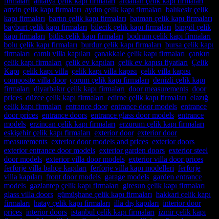
firmaları
,
antalya çelik kapı firmaları
,
ardahan çelik kapı firmaları
,
artvin çelik kapı firmaları
,
aydın çelik kapı firmaları
,
balıkesir çelik
kapı firmaları
,
bartın çelik kapı firmaları
,
batman çelik kapı firmaları
,
bayburt çelik kapı firmaları
,
bilecik çelik kapı firmaları
,
bingöl çelik
kapı firmaları
,
bitlis çelik kapı firmaları
,
bodrum çelik kapı firmaları
,
bolu çelik kapı firmaları
,
burdur çelik kapı firmaları
,
bursa çelik kapı
firmaları
,
camlı villa kapıları
,
çanakkale çelik kapı firmaları
,
çankırı
çelik kapı firmaları
,
çelik ev kapıları
,
çelik ev kapısı fiyatları
,
Çelik
Kapı
,
çelik kapı villa
,
çelik kapı villa kapısı
,
çelik villa kapısı
,
composite villa door
,
çorum çelik kapı firmaları
,
denizli çelik kapı
firmaları
,
diyarbakır çelik kapı firmaları
,
door measurements
,
door
prices
,
düzce çelik kapı firmaları
,
edirne çelik kapı firmaları
,
elazığ
çelik kapı firmaları
,
entrance door
,
entrance door models
,
entrance
door prices
,
entrance doors
,
entrance glass door models
,
entrance
models
,
erzincan çelik kapı firmaları
,
erzurum çelik kapı firmaları
,
eskişehir çelik kapı firmaları
,
exterior door
,
exterior door
measurements
,
exterior door models and prices
,
exterior doors
,
exterior entrance door models
,
exterior garden doors
,
exterior steel
door models
,
exterior villa door models
,
exterior villa door prices
,
ferforje villa bahçe kapıları
,
ferforje villa kapı modelleri
,
ferforje
villa kapıları
,
front door models
,
garage models
,
garden entrance
models
,
gaziantep çelik kapı firmaları
,
giresun çelik kapı firmaları
,
glass villa doors
,
gümüşhane çelik kapı firmaları
,
hakkari çelik kapı
firmaları
,
hatay çelik kapı firmaları
,
illa dış kapıları
,
interior door
prices
,
interior doors
,
istanbul çelik kapı firmaları
,
izmir çelik kapı