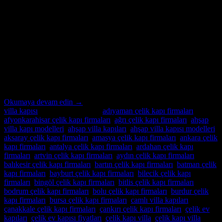
21
Kas
Ankara Villa Kapısı Özel İmalatın Adresi Ankara Villa Kapısı ;
modern ve lüks villalar için özel imalat villa kapıları arıyorsanız,
Alcatraz Çelik Kapı firması tam da aradığınız adres! Yılların
deneyimi ve uzmanlığıyla, villa güvenliğini ön planda tutan, estetik
ve dayanıklı çelik kapılar üretiyoruz. Bulunduğu bölgenin benzersiz
mimari dokusuna ve zevklere uyum sağlayacak şekilde
tasarladığımız villa […]
Okumaya devam edin
→
villa kapısı
içinde yayınlandı
|
adıyaman çelik kapı firmaları
,
afyonkarahisar çelik kapı firmaları
,
ağrı çelik kapı firmaları
,
ahşap
villa kapı modelleri
,
ahşap villa kapıları
,
ahşap villa kapısı modelleri
,
aksaray çelik kapı firmaları
,
amasya çelik kapı firmaları
,
ankara çelik
kapı firmaları
,
antalya çelik kapı firmaları
,
ardahan çelik kapı
firmaları
,
artvin çelik kapı firmaları
,
aydın çelik kapı firmaları
,
balıkesir çelik kapı firmaları
,
bartın çelik kapı firmaları
,
batman çelik
kapı firmaları
,
bayburt çelik kapı firmaları
,
bilecik çelik kapı
firmaları
,
bingöl çelik kapı firmaları
,
bitlis çelik kapı firmaları
,
bodrum çelik kapı firmaları
,
bolu çelik kapı firmaları
,
burdur çelik
kapı firmaları
,
bursa çelik kapı firmaları
,
camlı villa kapıları
,
çanakkale çelik kapı firmaları
,
çankırı çelik kapı firmaları
,
çelik ev
kapıları
,
çelik ev kapısı fiyatları
,
çelik kapı villa
,
çelik kapı villa