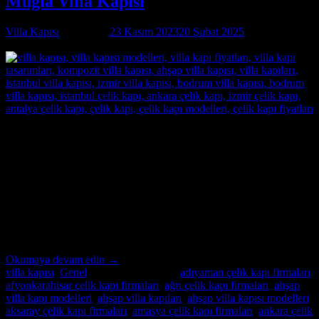
Muğla Villa Kapısı
Villa Kapısı
tarafından
23 Kasım 2023
20 Şubat 2025
tarihinde
yayınlandı
23
Kas
Muğla Villa Kapısı Özel İmalatın Adresi Muğla Villa Kapısı ;
modern ve lüks villalar için özel imalat villa kapıları arıyorsanız,
Alcatraz Çelik Kapı firması tam da aradığınız adres! Yılların
deneyimi ve uzmanlığıyla, villa güvenliğini ön planda tutan, estetik
ve dayanıklı çelik kapılar üretiyoruz. Bulunduğu bölgenin benzersiz
mimari dokusuna ve zevklere uyum sağlayacak şekilde
tasarladığımız villa […]
Okumaya devam edin
→
villa kapısı
,
Genel
içinde yayınlandı
|
adıyaman çelik kapı firmaları
,
afyonkarahisar çelik kapı firmaları
,
ağrı çelik kapı firmaları
,
ahşap
villa kapı modelleri
,
ahşap villa kapıları
,
ahşap villa kapısı modelleri
,
aksaray çelik kapı firmaları
,
amasya çelik kapı firmaları
,
ankara çelik