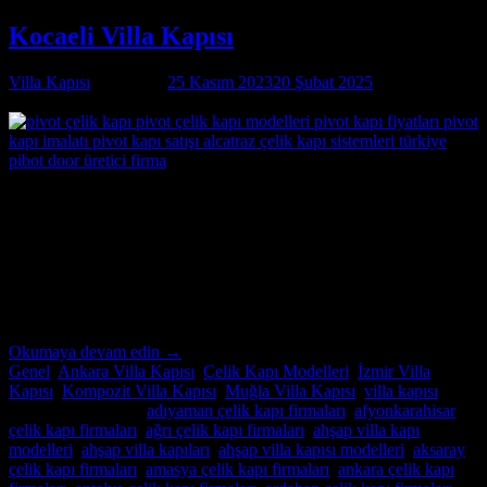
Kocaeli Villa Kapısı
Villa Kapısı
tarafından
25 Kasım 2023
20 Şubat 2025
tarihinde
yayınlandı
25
Kas
Kocaeli Villa Kapısı Özel İmalatın Adresi Kocaeli
Villa Kapısı ; modern ve lüks villalar için özel imalat villa kapıları
arıyorsanız, Alcatraz Çelik Kapı firması tam da aradığınız adres!
Yılların deneyimi ve uzmanlığıyla, villa güvenliğini ön planda tutan,
estetik ve dayanıklı çelik kapılar üretiyoruz. Bulunduğu […]
Okumaya devam edin
→
Genel
,
Ankara Villa Kapısı
,
Çelik Kapı Modelleri
,
İzmir Villa
Kapısı
,
Kompozit Villa Kapısı
,
Muğla Villa Kapısı
,
villa kapısı
içinde yayınlandı
|
adıyaman çelik kapı firmaları
,
afyonkarahisar
çelik kapı firmaları
,
ağrı çelik kapı firmaları
,
ahşap villa kapı
modelleri
,
ahşap villa kapıları
,
ahşap villa kapısı modelleri
,
aksaray
çelik kapı firmaları
,
amasya çelik kapı firmaları
,
ankara çelik kapı