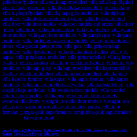
çelik kapı fiyatları
,
villa çelik kapı modelleri
,
villa çelik kapı ölçüleri
,
villa dış bahçe kapıları
,
villa dış çelik kapı modelleri
,
villa dış kapı
,
villa dış kapı fiyatları
,
villa dış kapı giriş modelleri
,
villa dış kapı
modelleri
,
villa dış kapı modelleri fiyatları
,
villa dış kapı ölçüleri
,
villa door
,
villa door models
,
villa door models and prices
,
villa door
prices
,
villa doors
,
villa entrance door
,
villa garage door
,
villa garage
door models
,
villa garaj kapı modelleri
,
villa garaj kapısı
,
villa garaj
modelleri
,
villa garden entrance door models
,
villa garden entrance
doors
,
villa garden gates prices
,
villa gate
,
villa giriş cam kapı
modelleri
,
villa giriş kapıları
,
villa giriş kapıları fiyatları
,
villa giriş
kapısı
,
villa giriş kapısı modelleri
,
villa giriş modelleri
,
villa iç kapı
fiyatları
,
villa iç kapıları
,
villa kapı
,
villa kapı fiyatları
,
villa kapı giriş
modelleri
,
villa kapı girişi
,
villa kapı modelleri
,
villa kapı modelleri
fiyatları
,
villa kapı ölçüleri
,
villa kapı önü modelleri
,
villa kapıları
,
villa kapıları fiyatları
,
villa kapısı
,
villa kapısı fiyatları
,
villa kapısı
modelleri
,
villa kapısı modelleri ve fiyatları
,
villa kapısı ölçüleri
,
villa
sürgülü kapı modelleri
,
villa wooden door models
,
villa wooden
exterior door models
,
villakapısı
,
wooden villa door models
,
wooden villa doors
,
wrought iron villa door models
,
wrought iron
villa doors
,
wrought iron villa garden gates
,
yalova çelik kapı
firmaları
,
yozgat çelik kapı firmaları
,
zonguldak çelik kapı firmaları
etiketlendi
Bir yorum bırak
Genel
,
Ankara Villa Kapısı
,
Çelik Kapı Modelleri
,
İzmir Villa Kapısı
,
Kompozit Villa
Kapısı
,
Muğla Villa Kapısı
,
villa kapısı