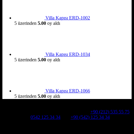
Villa Kapısı ERD-1002
5 üzerinden
5.00
oy aldı
Villa Kapısı ERD-1034
5 üzerinden
5.00
oy aldı
Villa Kapısı ERD-1066
5 üzerinden
5.00
oy aldı
Hakkımızda
Alcatraz Villa Kapısı,Pivot çelik kapı
Telefon:
+90 (212) 535 55 75
WHATSAPP:
0542 125 34 34
Cep:
+90 (542) 125 34 34
Adresimiz : Kazım Karabekir, Hekimsuyu Cd. 90/A, 34255
Gaziosmanpaşa /İSTANBUL
Ürün kategorileri