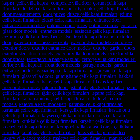
kapısı
,
çelik villa kapısı
,
composite villa door
,
çorum çelik kapı
firmaları
,
denizli çelik kapı firmaları
,
diyarbakır çelik kapı firmaları
,
door measurements
,
door prices
,
düzce çelik kapı firmaları
,
edirne
çelik kapı firmaları
,
elazığ çelik kapı firmaları
,
entrance door
,
entrance door models
,
entrance door prices
,
entrance doors
,
entrance
glass door models
,
entrance models
,
erzincan çelik kapı firmaları
,
erzurum çelik kapı firmaları
,
eskişehir çelik kapı firmaları
,
exterior
door
,
exterior door measurements
,
exterior door models and prices
,
exterior doors
,
exterior entrance door models
,
exterior garden doors
,
exterior steel door models
,
exterior villa door models
,
exterior villa
door prices
,
ferforje villa bahçe kapıları
,
ferforje villa kapı modelleri
,
ferforje villa kapıları
,
front door models
,
garage models
,
garden
entrance models
,
gaziantep çelik kapı firmaları
,
giresun çelik kapı
firmaları
,
glass villa doors
,
gümüşhane çelik kapı firmaları
,
hakkari
çelik kapı firmaları
,
hatay çelik kapı firmaları
,
illa dış kapıları
,
interior door prices
,
interior doors
,
istanbul çelik kapı firmaları
,
izmir
çelik kapı firmaları
,
ığdır çelik kapı firmaları
,
ısparta çelik kapı
firmaları
,
kahramanmaraş çelik kapı firmaları
,
kale villa door
models
,
kale villa kapı modelleri
,
karabük çelik kapı firmaları
,
karaman çelik kapı firmaları
,
kars çelik kapı firmaları
,
kastamonu
çelik kapı firmaları
,
kayseri çelik kapı firmaları
,
kilis çelik kapı
firmaları
,
kırıkkale çelik kapı firmaları
,
kırşehir çelik kapı firmaları
,
kocaeli çelik kapı firmaları
,
kompozit villa kapısı
,
konya çelik kapı
firmaları
,
kütahya çelik kapı firmaları
,
lüks villa kapı modelleri
,
luxury villa door models
,
malatya çelik kapı firmaları
,
manisa çelik