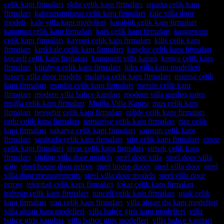
çelik kapı firmaları
,
ığdır çelik kapı firmaları
,
ısparta çelik kapı
firmaları
,
kahramanmaraş çelik kapı firmaları
,
kale villa door
models
,
kale villa kapı modelleri
,
karabük çelik kapı firmaları
,
karaman çelik kapı firmaları
,
kars çelik kapı firmaları
,
kastamonu
çelik kapı firmaları
,
kayseri çelik kapı firmaları
,
kilis çelik kapı
firmaları
,
kırıkkale çelik kapı firmaları
,
kırşehir çelik kapı firmaları
,
kocaeli çelik kapı firmaları
,
kompozit villa kapısı
,
konya çelik kapı
firmaları
,
kütahya çelik kapı firmaları
,
lüks villa kapı modelleri
,
luxury villa door models
,
malatya çelik kapı firmaları
,
manisa çelik
kapı firmaları
,
mardin çelik kapı firmaları
,
mersin çelik kapı
firmaları
,
modern villa bahçe kapıları
,
modern villa garden gates
,
muğla çelik kapı firmaları
,
Muğla Villa Kapısı
,
muş çelik kapı
firmaları
,
nevşehir çelik kapı firmaları
,
niğde çelik kapı firmaları
,
ordu çelik kapı firmaları
,
osmaniye çelik kapı firmaları
,
rize çelik
kapı firmaları
,
sakarya çelik kapı firmaları
,
samsun çelik kapı
firmaları
,
şanlıurfa çelik kapı firmaları
,
siirt çelik kapı firmaları
,
sinop
çelik kapı firmaları
,
sivas çelik kapı firmaları
,
şırnak çelik kapı
firmaları
,
sliding villa door models
,
steel door villa
,
steel door villa
gate
,
steel house door prices
,
steel house doors
,
steel villa door
,
steel
villa door measurements
,
steel villa door models
,
steel villa door
prices
,
tekirdağ çelik kapı firmaları
,
tokat çelik kapı firmaları
,
trabzon çelik kapı firmaları
,
tunceli çelik kapı firmaları
,
uşak çelik
kapı firmaları
,
van çelik kapı firmaları
,
villa ahşap dış kapı modelleri
,
villa ahşap kapı modelleri
,
villa bahçe giriş kapı modelleri
,
villa
bahçe giriş kapıları
,
villa bahçe giriş modelleri
,
villa bahçe kapilari