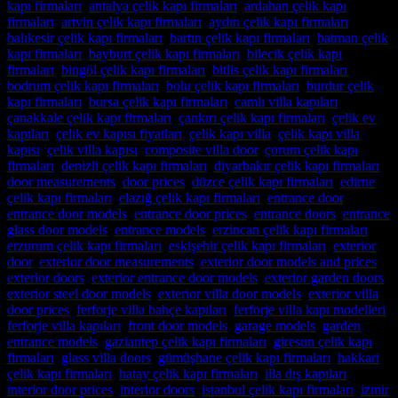
kapı firmaları
,
antalya çelik kapı firmaları
,
ardahan çelik kapı
firmaları
,
artvin çelik kapı firmaları
,
aydın çelik kapı firmaları
,
balıkesir çelik kapı firmaları
,
bartın çelik kapı firmaları
,
batman çelik
kapı firmaları
,
bayburt çelik kapı firmaları
,
bilecik çelik kapı
firmaları
,
bingöl çelik kapı firmaları
,
bitlis çelik kapı firmaları
,
bodrum çelik kapı firmaları
,
bolu çelik kapı firmaları
,
burdur çelik
kapı firmaları
,
bursa çelik kapı firmaları
,
camlı villa kapıları
,
çanakkale çelik kapı firmaları
,
çankırı çelik kapı firmaları
,
çelik ev
kapıları
,
çelik ev kapısı fiyatları
,
çelik kapı villa
,
çelik kapı villa
kapısı
,
çelik villa kapısı
,
composite villa door
,
çorum çelik kapı
firmaları
,
denizli çelik kapı firmaları
,
diyarbakır çelik kapı firmaları
,
door measurements
,
door prices
,
düzce çelik kapı firmaları
,
edirne
çelik kapı firmaları
,
elazığ çelik kapı firmaları
,
entrance door
,
entrance door models
,
entrance door prices
,
entrance doors
,
entrance
glass door models
,
entrance models
,
erzincan çelik kapı firmaları
,
erzurum çelik kapı firmaları
,
eskişehir çelik kapı firmaları
,
exterior
door
,
exterior door measurements
,
exterior door models and prices
,
exterior doors
,
exterior entrance door models
,
exterior garden doors
,
exterior steel door models
,
exterior villa door models
,
exterior villa
door prices
,
ferforje villa bahçe kapıları
,
ferforje villa kapı modelleri
,
ferforje villa kapıları
,
front door models
,
garage models
,
garden
entrance models
,
gaziantep çelik kapı firmaları
,
giresun çelik kapı
firmaları
,
glass villa doors
,
gümüşhane çelik kapı firmaları
,
hakkari
çelik kapı firmaları
,
hatay çelik kapı firmaları
,
illa dış kapıları
,
interior door prices
,
interior doors
,
istanbul çelik kapı firmaları
,
izmir