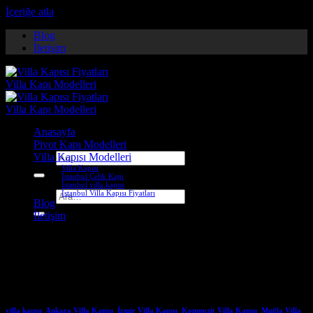
İçeriğe atla
Blog
İletişim
Anasayfa
Pivot Kapı Modelleri
Villa Kapısı Modelleri
Ara:
Villa Kapısı
İstanbul Çelik Kapı
İstanbul villa kapısı
İstanbul Villa Kapısı Fiyatları
Ara:
Blog
İletişim
Etiket Arşivleri:
hakkari çelik
kapı firmaları
villa kapısı
,
Ankara Villa Kapısı
,
İzmir Villa Kapısı
,
Kompozit Villa Kapısı
,
Muğla Villa