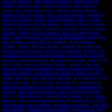
çelik kapı firmaları
,
ığdır çelik kapı firmaları
,
ısparta çelik kapı
firmaları
,
kahramanmaraş çelik kapı firmaları
,
kale villa door
models
,
kale villa kapı modelleri
,
karabük çelik kapı firmaları
,
karaman çelik kapı firmaları
,
kars çelik kapı firmaları
,
kastamonu
çelik kapı firmaları
,
kayseri çelik kapı firmaları
,
kilis çelik kapı
firmaları
,
kırıkkale çelik kapı firmaları
,
kırşehir çelik kapı firmaları
,
kocaeli çelik kapı firmaları
,
kompozit villa kapısı
,
konya çelik kapı
firmaları
,
kütahya çelik kapı firmaları
,
lüks villa kapı modelleri
,
luxury villa door models
,
malatya çelik kapı firmaları
,
manisa çelik
kapı firmaları
,
mardin çelik kapı firmaları
,
mersin çelik kapı
firmaları
,
modern villa bahçe kapıları
,
modern villa garden gates
,
muğla çelik kapı firmaları
,
muş çelik kapı firmaları
,
nevşehir çelik
kapı firmaları
,
niğde çelik kapı firmaları
,
ordu çelik kapı firmaları
,
osmaniye çelik kapı firmaları
,
rize çelik kapı firmaları
,
sakarya çelik
kapı firmaları
,
samsun çelik kapı firmaları
,
şanlıurfa çelik kapı
firmaları
,
siirt çelik kapı firmaları
,
sinop çelik kapı firmaları
,
sivas
çelik kapı firmaları
,
şırnak çelik kapı firmaları
,
sliding villa door
models
,
steel door villa
,
steel door villa gate
,
steel house door prices
,
steel house doors
,
steel villa door
,
steel villa door measurements
,
steel villa door models
,
steel villa door prices
,
tekirdağ çelik kapı
firmaları
,
tokat çelik kapı firmaları
,
trabzon çelik kapı firmaları
,
tunceli çelik kapı firmaları
,
uşak çelik kapı firmaları
,
van çelik kapı
firmaları
,
villa ahşap dış kapı modelleri
,
villa ahşap kapı modelleri
,
villa bahçe giriş kapı modelleri
,
villa bahçe giriş kapıları
,
villa bahçe
giriş modelleri
,
villa bahçe kapilari fiyatları
,
villa çelik kapı
,
villa