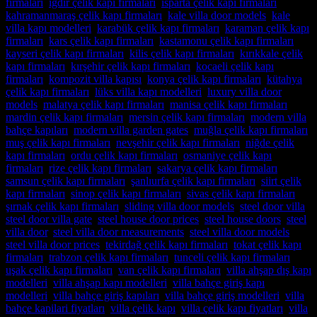
firmaları
,
ığdır çelik kapı firmaları
,
ısparta çelik kapı firmaları
,
kahramanmaraş çelik kapı firmaları
,
kale villa door models
,
kale
villa kapı modelleri
,
karabük çelik kapı firmaları
,
karaman çelik kapı
firmaları
,
kars çelik kapı firmaları
,
kastamonu çelik kapı firmaları
,
kayseri çelik kapı firmaları
,
kilis çelik kapı firmaları
,
kırıkkale çelik
kapı firmaları
,
kırşehir çelik kapı firmaları
,
kocaeli çelik kapı
firmaları
,
kompozit villa kapısı
,
konya çelik kapı firmaları
,
kütahya
çelik kapı firmaları
,
lüks villa kapı modelleri
,
luxury villa door
models
,
malatya çelik kapı firmaları
,
manisa çelik kapı firmaları
,
mardin çelik kapı firmaları
,
mersin çelik kapı firmaları
,
modern villa
bahçe kapıları
,
modern villa garden gates
,
muğla çelik kapı firmaları
,
muş çelik kapı firmaları
,
nevşehir çelik kapı firmaları
,
niğde çelik
kapı firmaları
,
ordu çelik kapı firmaları
,
osmaniye çelik kapı
firmaları
,
rize çelik kapı firmaları
,
sakarya çelik kapı firmaları
,
samsun çelik kapı firmaları
,
şanlıurfa çelik kapı firmaları
,
siirt çelik
kapı firmaları
,
sinop çelik kapı firmaları
,
sivas çelik kapı firmaları
,
şırnak çelik kapı firmaları
,
sliding villa door models
,
steel door villa
,
steel door villa gate
,
steel house door prices
,
steel house doors
,
steel
villa door
,
steel villa door measurements
,
steel villa door models
,
steel villa door prices
,
tekirdağ çelik kapı firmaları
,
tokat çelik kapı
firmaları
,
trabzon çelik kapı firmaları
,
tunceli çelik kapı firmaları
,
uşak çelik kapı firmaları
,
van çelik kapı firmaları
,
villa ahşap dış kapı
modelleri
,
villa ahşap kapı modelleri
,
villa bahçe giriş kapı
modelleri
,
villa bahçe giriş kapıları
,
villa bahçe giriş modelleri
,
villa
bahçe kapilari fiyatları
,
villa çelik kapı
,
villa çelik kapı fiyatları
,
villa