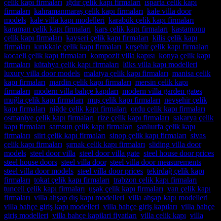
çelik kapı firmaları
,
ığdır çelik kapı firmaları
,
ısparta çelik kapı
firmaları
,
kahramanmaraş çelik kapı firmaları
,
kale villa door
models
,
kale villa kapı modelleri
,
karabük çelik kapı firmaları
,
karaman çelik kapı firmaları
,
kars çelik kapı firmaları
,
kastamonu
çelik kapı firmaları
,
kayseri çelik kapı firmaları
,
kilis çelik kapı
firmaları
,
kırıkkale çelik kapı firmaları
,
kırşehir çelik kapı firmaları
,
kocaeli çelik kapı firmaları
,
kompozit villa kapısı
,
konya çelik kapı
firmaları
,
kütahya çelik kapı firmaları
,
lüks villa kapı modelleri
,
luxury villa door models
,
malatya çelik kapı firmaları
,
manisa çelik
kapı firmaları
,
mardin çelik kapı firmaları
,
mersin çelik kapı
firmaları
,
modern villa bahçe kapıları
,
modern villa garden gates
,
muğla çelik kapı firmaları
,
muş çelik kapı firmaları
,
nevşehir çelik
kapı firmaları
,
niğde çelik kapı firmaları
,
ordu çelik kapı firmaları
,
osmaniye çelik kapı firmaları
,
rize çelik kapı firmaları
,
sakarya çelik
kapı firmaları
,
samsun çelik kapı firmaları
,
şanlıurfa çelik kapı
firmaları
,
siirt çelik kapı firmaları
,
sinop çelik kapı firmaları
,
sivas
çelik kapı firmaları
,
şırnak çelik kapı firmaları
,
sliding villa door
models
,
steel door villa
,
steel door villa gate
,
steel house door prices
,
steel house doors
,
steel villa door
,
steel villa door measurements
,
steel villa door models
,
steel villa door prices
,
tekirdağ çelik kapı
firmaları
,
tokat çelik kapı firmaları
,
trabzon çelik kapı firmaları
,
tunceli çelik kapı firmaları
,
uşak çelik kapı firmaları
,
van çelik kapı
firmaları
,
villa ahşap dış kapı modelleri
,
villa ahşap kapı modelleri
,
villa bahçe giriş kapı modelleri
,
villa bahçe giriş kapıları
,
villa bahçe
giriş modelleri
,
villa bahçe kapilari fiyatları
,
villa çelik kapı
,
villa