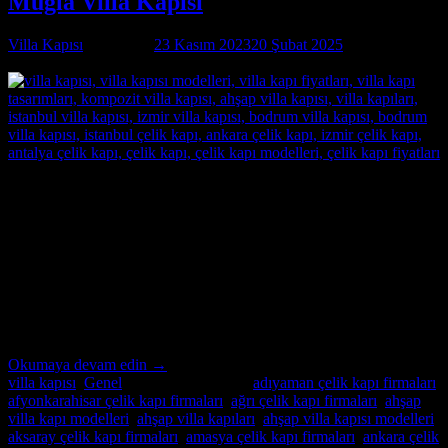
Muğla Villa Kapısı
Villa Kapısı
tarafından
23 Kasım 2023
20 Şubat 2025
tarihinde
yayınlandı
23
Kas
Muğla Villa Kapısı Özel İmalatın Adresi Muğla Villa Kapısı ;
modern ve lüks villalar için özel imalat villa kapıları arıyorsanız,
Alcatraz Çelik Kapı firması tam da aradığınız adres! Yılların
deneyimi ve uzmanlığıyla, villa güvenliğini ön planda tutan, estetik
ve dayanıklı çelik kapılar üretiyoruz. Bulunduğu bölgenin benzersiz
mimari dokusuna ve zevklere uyum sağlayacak şekilde
tasarladığımız villa […]
Okumaya devam edin
→
villa kapısı
,
Genel
içinde yayınlandı
|
adıyaman çelik kapı firmaları
,
afyonkarahisar çelik kapı firmaları
,
ağrı çelik kapı firmaları
,
ahşap
villa kapı modelleri
,
ahşap villa kapıları
,
ahşap villa kapısı modelleri
,
aksaray çelik kapı firmaları
,
amasya çelik kapı firmaları
,
ankara çelik