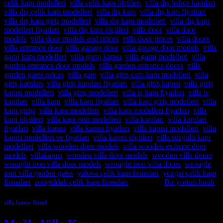
çelik kapı modelleri
,
villa çelik kapı ölçüleri
,
villa dış bahçe kapıları
,
villa dış çelik kapı modelleri
,
villa dış kapı
,
villa dış kapı fiyatları
,
villa dış kapı giriş modelleri
,
villa dış kapı modelleri
,
villa dış kapı
modelleri fiyatları
,
villa dış kapı ölçüleri
,
villa door
,
villa door
models
,
villa door models and prices
,
villa door prices
,
villa doors
,
villa entrance door
,
villa garage door
,
villa garage door models
,
villa
garaj kapı modelleri
,
villa garaj kapısı
,
villa garaj modelleri
,
villa
garden entrance door models
,
villa garden entrance doors
,
villa
garden gates prices
,
villa gate
,
villa giriş cam kapı modelleri
,
villa
giriş kapıları
,
villa giriş kapıları fiyatları
,
villa giriş kapısı
,
villa giriş
kapısı modelleri
,
villa giriş modelleri
,
villa iç kapı fiyatları
,
villa iç
kapıları
,
villa kapı
,
villa kapı fiyatları
,
villa kapı giriş modelleri
,
villa
kapı girişi
,
villa kapı modelleri
,
villa kapı modelleri fiyatları
,
villa
kapı ölçüleri
,
villa kapı önü modelleri
,
villa kapıları
,
villa kapıları
fiyatları
,
villa kapısı
,
villa kapısı fiyatları
,
villa kapısı modelleri
,
villa
kapısı modelleri ve fiyatları
,
villa kapısı ölçüleri
,
villa sürgülü kapı
modelleri
,
villa wooden door models
,
villa wooden exterior door
models
,
villakapısı
,
wooden villa door models
,
wooden villa doors
,
wrought iron villa door models
,
wrought iron villa doors
,
wrought
iron villa garden gates
,
yalova çelik kapı firmaları
,
yozgat çelik kapı
firmaları
,
zonguldak çelik kapı firmaları
etiketlendi
Bir yorum bırak
villa kapısı
,
Genel