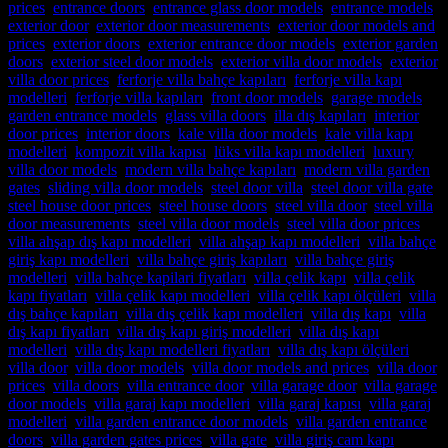
prices
,
entrance doors
,
entrance glass door models
,
entrance models
,
exterior door
,
exterior door measurements
,
exterior door models and
prices
,
exterior doors
,
exterior entrance door models
,
exterior garden
doors
,
exterior steel door models
,
exterior villa door models
,
exterior
villa door prices
,
ferforje villa bahçe kapıları
,
ferforje villa kapı
modelleri
,
ferforje villa kapıları
,
front door models
,
garage models
,
garden entrance models
,
glass villa doors
,
illa dış kapıları
,
interior
door prices
,
interior doors
,
kale villa door models
,
kale villa kapı
modelleri
,
kompozit villa kapısı
,
lüks villa kapı modelleri
,
luxury
villa door models
,
modern villa bahçe kapıları
,
modern villa garden
gates
,
sliding villa door models
,
steel door villa
,
steel door villa gate
,
steel house door prices
,
steel house doors
,
steel villa door
,
steel villa
door measurements
,
steel villa door models
,
steel villa door prices
,
villa ahşap dış kapı modelleri
,
villa ahşap kapı modelleri
,
villa bahçe
giriş kapı modelleri
,
villa bahçe giriş kapıları
,
villa bahçe giriş
modelleri
,
villa bahçe kapilari fiyatları
,
villa çelik kapı
,
villa çelik
kapı fiyatları
,
villa çelik kapı modelleri
,
villa çelik kapı ölçüleri
,
villa
dış bahçe kapıları
,
villa dış çelik kapı modelleri
,
villa dış kapı
,
villa
dış kapı fiyatları
,
villa dış kapı giriş modelleri
,
villa dış kapı
modelleri
,
villa dış kapı modelleri fiyatları
,
villa dış kapı ölçüleri
,
villa door
,
villa door models
,
villa door models and prices
,
villa door
prices
,
villa doors
,
villa entrance door
,
villa garage door
,
villa garage
door models
,
villa garaj kapı modelleri
,
villa garaj kapısı
,
villa garaj
modelleri
,
villa garden entrance door models
,
villa garden entrance
doors
,
villa garden gates prices
,
villa gate
,
villa giriş cam kapı