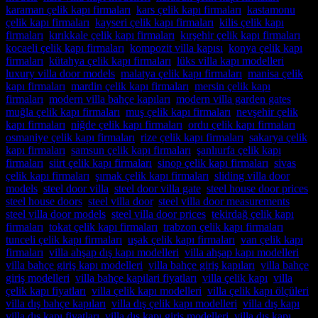
karaman çelik kapı firmaları
,
kars çelik kapı firmaları
,
kastamonu
çelik kapı firmaları
,
kayseri çelik kapı firmaları
,
kilis çelik kapı
firmaları
,
kırıkkale çelik kapı firmaları
,
kırşehir çelik kapı firmaları
,
kocaeli çelik kapı firmaları
,
kompozit villa kapısı
,
konya çelik kapı
firmaları
,
kütahya çelik kapı firmaları
,
lüks villa kapı modelleri
,
luxury villa door models
,
malatya çelik kapı firmaları
,
manisa çelik
kapı firmaları
,
mardin çelik kapı firmaları
,
mersin çelik kapı
firmaları
,
modern villa bahçe kapıları
,
modern villa garden gates
,
muğla çelik kapı firmaları
,
muş çelik kapı firmaları
,
nevşehir çelik
kapı firmaları
,
niğde çelik kapı firmaları
,
ordu çelik kapı firmaları
,
osmaniye çelik kapı firmaları
,
rize çelik kapı firmaları
,
sakarya çelik
kapı firmaları
,
samsun çelik kapı firmaları
,
şanlıurfa çelik kapı
firmaları
,
siirt çelik kapı firmaları
,
sinop çelik kapı firmaları
,
sivas
çelik kapı firmaları
,
şırnak çelik kapı firmaları
,
sliding villa door
models
,
steel door villa
,
steel door villa gate
,
steel house door prices
,
steel house doors
,
steel villa door
,
steel villa door measurements
,
steel villa door models
,
steel villa door prices
,
tekirdağ çelik kapı
firmaları
,
tokat çelik kapı firmaları
,
trabzon çelik kapı firmaları
,
tunceli çelik kapı firmaları
,
uşak çelik kapı firmaları
,
van çelik kapı
firmaları
,
villa ahşap dış kapı modelleri
,
villa ahşap kapı modelleri
,
villa bahçe giriş kapı modelleri
,
villa bahçe giriş kapıları
,
villa bahçe
giriş modelleri
,
villa bahçe kapilari fiyatları
,
villa çelik kapı
,
villa
çelik kapı fiyatları
,
villa çelik kapı modelleri
,
villa çelik kapı ölçüleri
,
villa dış bahçe kapıları
,
villa dış çelik kapı modelleri
,
villa dış kapı
,
villa dış kapı fiyatları
,
villa dış kapı giriş modelleri
,
villa dış kapı