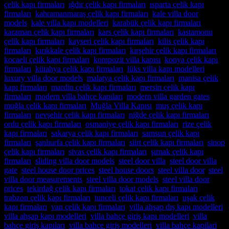
çelik kapı firmaları
,
ığdır çelik kapı firmaları
,
ısparta çelik kapı
firmaları
,
kahramanmaraş çelik kapı firmaları
,
kale villa door
models
,
kale villa kapı modelleri
,
karabük çelik kapı firmaları
,
karaman çelik kapı firmaları
,
kars çelik kapı firmaları
,
kastamonu
çelik kapı firmaları
,
kayseri çelik kapı firmaları
,
kilis çelik kapı
firmaları
,
kırıkkale çelik kapı firmaları
,
kırşehir çelik kapı firmaları
,
kocaeli çelik kapı firmaları
,
kompozit villa kapısı
,
konya çelik kapı
firmaları
,
kütahya çelik kapı firmaları
,
lüks villa kapı modelleri
,
luxury villa door models
,
malatya çelik kapı firmaları
,
manisa çelik
kapı firmaları
,
mardin çelik kapı firmaları
,
mersin çelik kapı
firmaları
,
modern villa bahçe kapıları
,
modern villa garden gates
,
muğla çelik kapı firmaları
,
Muğla Villa Kapısı
,
muş çelik kapı
firmaları
,
nevşehir çelik kapı firmaları
,
niğde çelik kapı firmaları
,
ordu çelik kapı firmaları
,
osmaniye çelik kapı firmaları
,
rize çelik
kapı firmaları
,
sakarya çelik kapı firmaları
,
samsun çelik kapı
firmaları
,
şanlıurfa çelik kapı firmaları
,
siirt çelik kapı firmaları
,
sinop
çelik kapı firmaları
,
sivas çelik kapı firmaları
,
şırnak çelik kapı
firmaları
,
sliding villa door models
,
steel door villa
,
steel door villa
gate
,
steel house door prices
,
steel house doors
,
steel villa door
,
steel
villa door measurements
,
steel villa door models
,
steel villa door
prices
,
tekirdağ çelik kapı firmaları
,
tokat çelik kapı firmaları
,
trabzon çelik kapı firmaları
,
tunceli çelik kapı firmaları
,
uşak çelik
kapı firmaları
,
van çelik kapı firmaları
,
villa ahşap dış kapı modelleri
,
villa ahşap kapı modelleri
,
villa bahçe giriş kapı modelleri
,
villa
bahçe giriş kapıları
,
villa bahçe giriş modelleri
,
villa bahçe kapilari