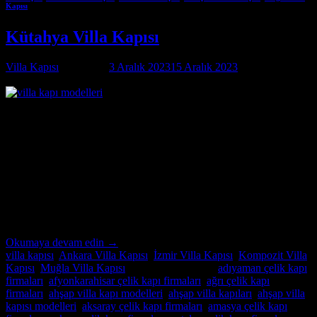
Kapısı
Kütahya Villa Kapısı
Villa Kapısı
tarafından
3 Aralık 2023
15 Aralık 2023
tarihinde
yayınlandı
03
Ara
Kütahya Villa Kapısı Kütahya Villa Kapısı ; modern ve lüks villalar
için özel imalat villa kapıları arıyorsanız, Alcatraz Çelik Kapı firması
tam da aradığınız adres! Yılların deneyimi ve uzmanlığıyla, villa
güvenliğini ön planda tutan, estetik ve dayanıklı çelik kapılar
üretiyoruz. Bulunduğu bölgenin benzersiz mimari dokusuna ve
zevklere uyum sağlayacak şekilde tasarladığımız villa kapıları,
güvenlikle birlikte […]
Okumaya devam edin
→
villa kapısı
,
Ankara Villa Kapısı
,
İzmir Villa Kapısı
,
Kompozit Villa
Kapısı
,
Muğla Villa Kapısı
içinde yayınlandı
|
adıyaman çelik kapı
firmaları
,
afyonkarahisar çelik kapı firmaları
,
ağrı çelik kapı
firmaları
,
ahşap villa kapı modelleri
,
ahşap villa kapıları
,
ahşap villa
kapısı modelleri
,
aksaray çelik kapı firmaları
,
amasya çelik kapı