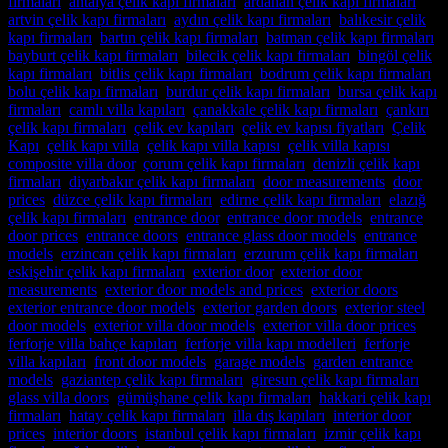
firmaları
,
antalya çelik kapı firmaları
,
ardahan çelik kapı firmaları
,
artvin çelik kapı firmaları
,
aydın çelik kapı firmaları
,
balıkesir çelik
kapı firmaları
,
bartın çelik kapı firmaları
,
batman çelik kapı firmaları
,
bayburt çelik kapı firmaları
,
bilecik çelik kapı firmaları
,
bingöl çelik
kapı firmaları
,
bitlis çelik kapı firmaları
,
bodrum çelik kapı firmaları
,
bolu çelik kapı firmaları
,
burdur çelik kapı firmaları
,
bursa çelik kapı
firmaları
,
camlı villa kapıları
,
çanakkale çelik kapı firmaları
,
çankırı
çelik kapı firmaları
,
çelik ev kapıları
,
çelik ev kapısı fiyatları
,
Çelik
Kapı
,
çelik kapı villa
,
çelik kapı villa kapısı
,
çelik villa kapısı
,
composite villa door
,
çorum çelik kapı firmaları
,
denizli çelik kapı
firmaları
,
diyarbakır çelik kapı firmaları
,
door measurements
,
door
prices
,
düzce çelik kapı firmaları
,
edirne çelik kapı firmaları
,
elazığ
çelik kapı firmaları
,
entrance door
,
entrance door models
,
entrance
door prices
,
entrance doors
,
entrance glass door models
,
entrance
models
,
erzincan çelik kapı firmaları
,
erzurum çelik kapı firmaları
,
eskişehir çelik kapı firmaları
,
exterior door
,
exterior door
measurements
,
exterior door models and prices
,
exterior doors
,
exterior entrance door models
,
exterior garden doors
,
exterior steel
door models
,
exterior villa door models
,
exterior villa door prices
,
ferforje villa bahçe kapıları
,
ferforje villa kapı modelleri
,
ferforje
villa kapıları
,
front door models
,
garage models
,
garden entrance
models
,
gaziantep çelik kapı firmaları
,
giresun çelik kapı firmaları
,
glass villa doors
,
gümüşhane çelik kapı firmaları
,
hakkari çelik kapı
firmaları
,
hatay çelik kapı firmaları
,
illa dış kapıları
,
interior door
prices
,
interior doors
,
istanbul çelik kapı firmaları
,
izmir çelik kapı