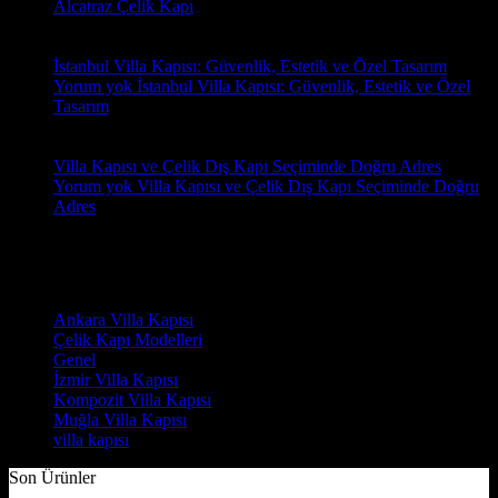
Alcatraz Çelik Kapı
18
Oca
İstanbul Villa Kapısı: Güvenlik, Estetik ve Özel Tasarım
Yorum yok
İstanbul Villa Kapısı: Güvenlik, Estetik ve Özel
Tasarım
18
Oca
Villa Kapısı ve Çelik Dış Kapı Seçiminde Doğru Adres
Yorum yok
Villa Kapısı ve Çelik Dış Kapı Seçiminde Doğru
Adres
Yorumlar
Kategoriler
Ankara Villa Kapısı
(7)
Çelik Kapı Modelleri
(2)
Genel
(7)
İzmir Villa Kapısı
(8)
Kompozit Villa Kapısı
(7)
Muğla Villa Kapısı
(6)
villa kapısı
(14)
Son Ürünler