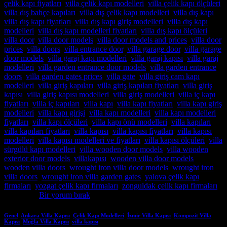
çelik kapı fiyatları
,
villa çelik kapı modelleri
,
villa çelik kapı ölçüleri
,
villa dış bahçe kapıları
,
villa dış çelik kapı modelleri
,
villa dış kapı
,
villa dış kapı fiyatları
,
villa dış kapı giriş modelleri
,
villa dış kapı
modelleri
,
villa dış kapı modelleri fiyatları
,
villa dış kapı ölçüleri
,
villa door
,
villa door models
,
villa door models and prices
,
villa door
prices
,
villa doors
,
villa entrance door
,
villa garage door
,
villa garage
door models
,
villa garaj kapı modelleri
,
villa garaj kapısı
,
villa garaj
modelleri
,
villa garden entrance door models
,
villa garden entrance
doors
,
villa garden gates prices
,
villa gate
,
villa giriş cam kapı
modelleri
,
villa giriş kapıları
,
villa giriş kapıları fiyatları
,
villa giriş
kapısı
,
villa giriş kapısı modelleri
,
villa giriş modelleri
,
villa iç kapı
fiyatları
,
villa iç kapıları
,
villa kapı
,
villa kapı fiyatları
,
villa kapı giriş
modelleri
,
villa kapı girişi
,
villa kapı modelleri
,
villa kapı modelleri
fiyatları
,
villa kapı ölçüleri
,
villa kapı önü modelleri
,
villa kapıları
,
villa kapıları fiyatları
,
villa kapısı
,
villa kapısı fiyatları
,
villa kapısı
modelleri
,
villa kapısı modelleri ve fiyatları
,
villa kapısı ölçüleri
,
villa
sürgülü kapı modelleri
,
villa wooden door models
,
villa wooden
exterior door models
,
villakapısı
,
wooden villa door models
,
wooden villa doors
,
wrought iron villa door models
,
wrought iron
villa doors
,
wrought iron villa garden gates
,
yalova çelik kapı
firmaları
,
yozgat çelik kapı firmaları
,
zonguldak çelik kapı firmaları
etiketlendi
Bir yorum bırak
Genel
,
Ankara Villa Kapısı
,
Çelik Kapı Modelleri
,
İzmir Villa Kapısı
,
Kompozit Villa
Kapısı
,
Muğla Villa Kapısı
,
villa kapısı