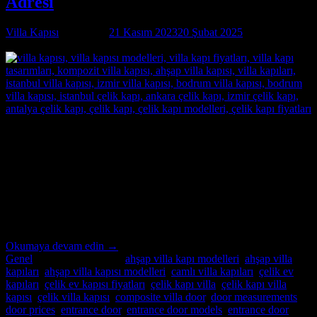
Adresi
Villa Kapısı
tarafından
21 Kasım 2023
20 Şubat 2025
tarihinde
yayınlandı
21
Kas
İstanbul Villa Kapısı Özel İmalatın Adresi İstanbul Villa
Kapısı ; modern ve lüks villalar için özel imalat villa kapıları
arıyorsanız, Alcatraz Çelik Kapı firması tam da aradığınız adres!
Yılların deneyimi ve uzmanlığıyla, villa güvenliğini ön planda tutan,
estetik ve dayanıklı çelik kapılar üretiyoruz. Bulunduğu bölgenin
benzersiz mimari dokusuna […]
Okumaya devam edin
→
Genel
içinde yayınlandı
|
ahşap villa kapı modelleri
,
ahşap villa
kapıları
,
ahşap villa kapısı modelleri
,
camlı villa kapıları
,
çelik ev
kapıları
,
çelik ev kapısı fiyatları
,
çelik kapı villa
,
çelik kapı villa
kapısı
,
çelik villa kapısı
,
composite villa door
,
door measurements
,
door prices
,
entrance door
,
entrance door models
,
entrance door