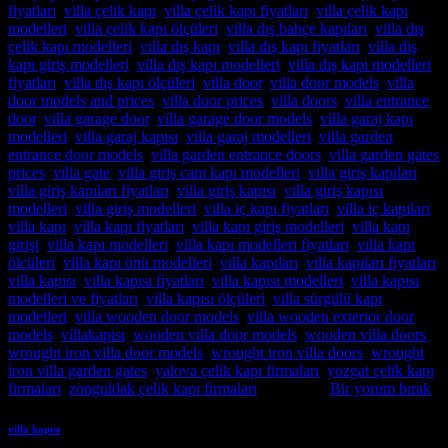
fiyatları
,
villa çelik kapı
,
villa çelik kapı fiyatları
,
villa çelik kapı
modelleri
,
villa çelik kapı ölçüleri
,
villa dış bahçe kapıları
,
villa dış
çelik kapı modelleri
,
villa dış kapı
,
villa dış kapı fiyatları
,
villa dış
kapı giriş modelleri
,
villa dış kapı modelleri
,
villa dış kapı modelleri
fiyatları
,
villa dış kapı ölçüleri
,
villa door
,
villa door models
,
villa
door models and prices
,
villa door prices
,
villa doors
,
villa entrance
door
,
villa garage door
,
villa garage door models
,
villa garaj kapı
modelleri
,
villa garaj kapısı
,
villa garaj modelleri
,
villa garden
entrance door models
,
villa garden entrance doors
,
villa garden gates
prices
,
villa gate
,
villa giriş cam kapı modelleri
,
villa giriş kapıları
,
villa giriş kapıları fiyatları
,
villa giriş kapısı
,
villa giriş kapısı
modelleri
,
villa giriş modelleri
,
villa iç kapı fiyatları
,
villa iç kapıları
,
villa kapı
,
villa kapı fiyatları
,
villa kapı giriş modelleri
,
villa kapı
girişi
,
villa kapı modelleri
,
villa kapı modelleri fiyatları
,
villa kapı
ölçüleri
,
villa kapı önü modelleri
,
villa kapıları
,
villa kapıları fiyatları
,
villa kapısı
,
villa kapısı fiyatları
,
villa kapısı modelleri
,
villa kapısı
modelleri ve fiyatları
,
villa kapısı ölçüleri
,
villa sürgülü kapı
modelleri
,
villa wooden door models
,
villa wooden exterior door
models
,
villakapısı
,
wooden villa door models
,
wooden villa doors
,
wrought iron villa door models
,
wrought iron villa doors
,
wrought
iron villa garden gates
,
yalova çelik kapı firmaları
,
yozgat çelik kapı
firmaları
,
zonguldak çelik kapı firmaları
etiketlendi
Bir yorum bırak
villa kapısı