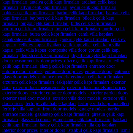
kapı firmaları
,
antalya çelik kapı firmaları
,
ardahan çelik kapı
firmaları
,
artvin çelik kapı firmaları
,
aydın çelik kapı firmaları
,
balıkesir çelik kapı firmaları
,
bartın çelik kapı firmaları
,
batman çelik
kapı firmaları
,
bayburt çelik kapı firmaları
,
bilecik çelik kapı
firmaları
,
bingöl çelik kapı firmaları
,
bitlis çelik kapı firmaları
,
bodrum çelik kapı firmaları
,
bolu çelik kapı firmaları
,
burdur çelik
kapı firmaları
,
bursa çelik kapı firmaları
,
camlı villa kapıları
,
çanakkale çelik kapı firmaları
,
çankırı çelik kapı firmaları
,
çelik ev
kapıları
,
çelik ev kapısı fiyatları
,
çelik kapı villa
,
çelik kapı villa
kapısı
,
çelik villa kapısı
,
composite villa door
,
çorum çelik kapı
firmaları
,
denizli çelik kapı firmaları
,
diyarbakır çelik kapı firmaları
,
door measurements
,
door prices
,
düzce çelik kapı firmaları
,
edirne
çelik kapı firmaları
,
elazığ çelik kapı firmaları
,
entrance door
,
entrance door models
,
entrance door prices
,
entrance doors
,
entrance
glass door models
,
entrance models
,
erzincan çelik kapı firmaları
,
erzurum çelik kapı firmaları
,
eskişehir çelik kapı firmaları
,
exterior
door
,
exterior door measurements
,
exterior door models and prices
,
exterior doors
,
exterior entrance door models
,
exterior garden doors
,
exterior steel door models
,
exterior villa door models
,
exterior villa
door prices
,
ferforje villa bahçe kapıları
,
ferforje villa kapı modelleri
,
ferforje villa kapıları
,
front door models
,
garage models
,
garden
entrance models
,
gaziantep çelik kapı firmaları
,
giresun çelik kapı
firmaları
,
glass villa doors
,
gümüşhane çelik kapı firmaları
,
hakkari
çelik kapı firmaları
,
hatay çelik kapı firmaları
,
illa dış kapıları
,
interior door prices
,
interior doors
,
istanbul çelik kapı firmaları
,
izmir