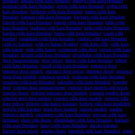
firmaları
,
ankara çelik kapı firmaları
,
antalya çelik kapı firmaları
,
ardahan çelik kapı firmaları
,
artvin çelik kapı firmaları
,
aydın çelik
kapı firmaları
,
balıkesir çelik kapı firmaları
,
bartın çelik kapı
firmaları
,
batman çelik kapı firmaları
,
bayburt çelik kapı firmaları
,
bilecik çelik kapı firmaları
,
bingöl çelik kapı firmaları
,
bitlis çelik
kapı firmaları
,
bodrum çelik kapı firmaları
,
bolu çelik kapı firmaları
,
burdur çelik kapı firmaları
,
bursa çelik kapı firmaları
,
camlı villa
kapıları
,
çanakkale çelik kapı firmaları
,
çankırı çelik kapı firmaları
,
çelik ev kapıları
,
çelik ev kapısı fiyatları
,
çelik kapı villa
,
çelik kapı
villa kapısı
,
çelik villa kapısı
,
composite villa door
,
çorum çelik kapı
firmaları
,
denizli çelik kapı firmaları
,
diyarbakır çelik kapı firmaları
,
door measurements
,
door prices
,
düzce çelik kapı firmaları
,
edirne
çelik kapı firmaları
,
elazığ çelik kapı firmaları
,
entrance door
,
entrance door models
,
entrance door prices
,
entrance doors
,
entrance
glass door models
,
entrance models
,
erzincan çelik kapı firmaları
,
erzurum çelik kapı firmaları
,
eskişehir çelik kapı firmaları
,
exterior
door
,
exterior door measurements
,
exterior door models and prices
,
exterior doors
,
exterior entrance door models
,
exterior garden doors
,
exterior steel door models
,
exterior villa door models
,
exterior villa
door prices
,
ferforje villa bahçe kapıları
,
ferforje villa kapı modelleri
,
ferforje villa kapıları
,
front door models
,
garage models
,
garden
entrance models
,
gaziantep çelik kapı firmaları
,
giresun çelik kapı
firmaları
,
glass villa doors
,
gümüşhane çelik kapı firmaları
,
hakkari
çelik kapı firmaları
,
hatay çelik kapı firmaları
,
illa dış kapıları
,
interior door prices
,
interior doors
,
istanbul çelik kapı firmaları
,
izmir