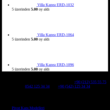
Villa Kapısı ERD-1032
5 üzerinden
5.00
oy aldı
Villa Kapısı ERD-1064
5 üzerinden
5.00
oy aldı
Villa Kapısı ERD-1096
5 üzerinden
5.00
oy aldı
Hakkımızda
Alcatraz Villa Kapısı,Pivot çelik kapı
Telefon:
+90 (212) 535 55 75
WHATSAPP:
0542 125 34 34
Cep:
+90 (542) 125 34 34
Adresimiz : Kazım Karabekir, Hekimsuyu Cd. 90/A, 34255
Gaziosmanpaşa /İSTANBUL
Ürün kategorileri
Pivot Kapı Modelleri