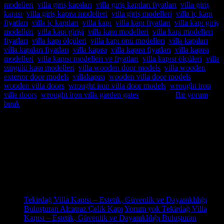
modelleri
,
villa giriş kapıları
,
villa giriş kapıları fiyatları
,
villa giriş
kapısı
,
villa giriş kapısı modelleri
,
villa giriş modelleri
,
villa iç kapı
fiyatları
,
villa iç kapıları
,
villa kapı
,
villa kapı fiyatları
,
villa kapı giriş
modelleri
,
villa kapı girişi
,
villa kapı modelleri
,
villa kapı modelleri
fiyatları
,
villa kapı ölçüleri
,
villa kapı önü modelleri
,
villa kapıları
,
villa kapıları fiyatları
,
villa kapısı
,
villa kapısı fiyatları
,
villa kapısı
modelleri
,
villa kapısı modelleri ve fiyatları
,
villa kapısı ölçüleri
,
villa
sürgülü kapı modelleri
,
villa wooden door models
,
villa wooden
exterior door models
,
villakapısı
,
wooden villa door models
,
wooden villa doors
,
wrought iron villa door models
,
wrought iron
villa doors
,
wrought iron villa garden gates
etiketlendi
Bir yorum
bırak
Hakkımızda
Pivot Villa Kapısı,Pivot Çelik kapı,Pivot Çelik kapı modelleri,Pivot
Çelik kapı fiyatları,Pivot Çelik kapı imalatı,Pivot Çelik kapı istanbul
satış,montaj,Pivot Çelik kapı sistemleri,pivot çelik kapı satış
Son Yazılar
31
Eki
Tekirdağ Villa Kapısı – Estetik, Güvenlik ve Dayanıklılığı
Buluşturan Alcatraz Çelik Kapı
Yorum yok
Tekirdağ Villa
Kapısı – Estetik, Güvenlik ve Dayanıklılığı Buluşturan