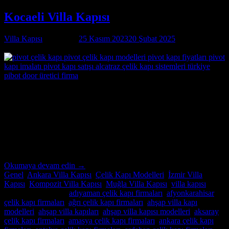
Kocaeli Villa Kapısı
Villa Kapısı
tarafından
25 Kasım 2023
20 Şubat 2025
tarihinde
yayınlandı
25
Kas
Kocaeli Villa Kapısı Özel İmalatın Adresi Kocaeli
Villa Kapısı ; modern ve lüks villalar için özel imalat villa kapıları
arıyorsanız, Alcatraz Çelik Kapı firması tam da aradığınız adres!
Yılların deneyimi ve uzmanlığıyla, villa güvenliğini ön planda tutan,
estetik ve dayanıklı çelik kapılar üretiyoruz. Bulunduğu […]
Okumaya devam edin
→
Genel
,
Ankara Villa Kapısı
,
Çelik Kapı Modelleri
,
İzmir Villa
Kapısı
,
Kompozit Villa Kapısı
,
Muğla Villa Kapısı
,
villa kapısı
içinde yayınlandı
|
adıyaman çelik kapı firmaları
,
afyonkarahisar
çelik kapı firmaları
,
ağrı çelik kapı firmaları
,
ahşap villa kapı
modelleri
,
ahşap villa kapıları
,
ahşap villa kapısı modelleri
,
aksaray
çelik kapı firmaları
,
amasya çelik kapı firmaları
,
ankara çelik kapı