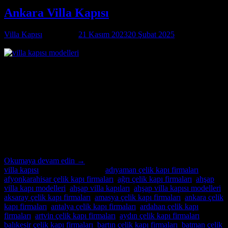
Ankara Villa Kapısı
Villa Kapısı
tarafından
21 Kasım 2023
20 Şubat 2025
tarihinde
yayınlandı
21
Kas
Ankara Villa Kapısı Özel İmalatın Adresi Ankara Villa Kapısı ;
modern ve lüks villalar için özel imalat villa kapıları arıyorsanız,
Alcatraz Çelik Kapı firması tam da aradığınız adres! Yılların
deneyimi ve uzmanlığıyla, villa güvenliğini ön planda tutan, estetik
ve dayanıklı çelik kapılar üretiyoruz. Bulunduğu bölgenin benzersiz
mimari dokusuna ve zevklere uyum sağlayacak şekilde
tasarladığımız villa […]
Okumaya devam edin
→
villa kapısı
içinde yayınlandı
|
adıyaman çelik kapı firmaları
,
afyonkarahisar çelik kapı firmaları
,
ağrı çelik kapı firmaları
,
ahşap
villa kapı modelleri
,
ahşap villa kapıları
,
ahşap villa kapısı modelleri
,
aksaray çelik kapı firmaları
,
amasya çelik kapı firmaları
,
ankara çelik
kapı firmaları
,
antalya çelik kapı firmaları
,
ardahan çelik kapı
firmaları
,
artvin çelik kapı firmaları
,
aydın çelik kapı firmaları
,
balıkesir çelik kapı firmaları
,
bartın çelik kapı firmaları
,
batman çelik