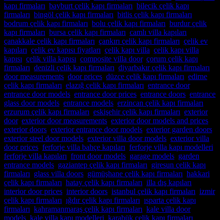
kapı firmaları
,
bayburt çelik kapı firmaları
,
bilecik çelik kapı
firmaları
,
bingöl çelik kapı firmaları
,
bitlis çelik kapı firmaları
,
bodrum çelik kapı firmaları
,
bolu çelik kapı firmaları
,
burdur çelik
kapı firmaları
,
bursa çelik kapı firmaları
,
camlı villa kapıları
,
çanakkale çelik kapı firmaları
,
çankırı çelik kapı firmaları
,
çelik ev
kapıları
,
çelik ev kapısı fiyatları
,
çelik kapı villa
,
çelik kapı villa
kapısı
,
çelik villa kapısı
,
composite villa door
,
çorum çelik kapı
firmaları
,
denizli çelik kapı firmaları
,
diyarbakır çelik kapı firmaları
,
door measurements
,
door prices
,
düzce çelik kapı firmaları
,
edirne
çelik kapı firmaları
,
elazığ çelik kapı firmaları
,
entrance door
,
entrance door models
,
entrance door prices
,
entrance doors
,
entrance
glass door models
,
entrance models
,
erzincan çelik kapı firmaları
,
erzurum çelik kapı firmaları
,
eskişehir çelik kapı firmaları
,
exterior
door
,
exterior door measurements
,
exterior door models and prices
,
exterior doors
,
exterior entrance door models
,
exterior garden doors
,
exterior steel door models
,
exterior villa door models
,
exterior villa
door prices
,
ferforje villa bahçe kapıları
,
ferforje villa kapı modelleri
,
ferforje villa kapıları
,
front door models
,
garage models
,
garden
entrance models
,
gaziantep çelik kapı firmaları
,
giresun çelik kapı
firmaları
,
glass villa doors
,
gümüşhane çelik kapı firmaları
,
hakkari
çelik kapı firmaları
,
hatay çelik kapı firmaları
,
illa dış kapıları
,
interior door prices
,
interior doors
,
istanbul çelik kapı firmaları
,
izmir
çelik kapı firmaları
,
ığdır çelik kapı firmaları
,
ısparta çelik kapı
firmaları
,
kahramanmaraş çelik kapı firmaları
,
kale villa door
models
,
kale villa kapı modelleri
,
karabük çelik kapı firmaları
,