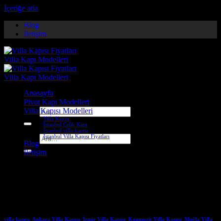
İçeriğe atla
Blog
İletişim
Anasayfa
Pivot Kapı Modelleri
Villa Kapısı Modelleri
Ara:
Villa Kapısı
İstanbul Çelik Kapı
İstanbul villa kapısı
İstanbul Villa Kapısı Fiyatları
Ara:
Blog
İletişim
Etiket Arşivleri:
villa door
models
villa kapısı
,
Ankara Villa Kapısı
,
İzmir Villa Kapısı
,
Kompozit Villa Kapısı
,
Muğla Villa