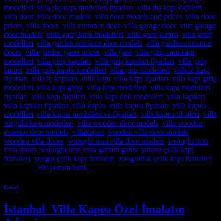
modelleri
,
villa dış kapı modelleri fiyatları
,
villa dış kapı ölçüleri
,
villa door
,
villa door models
,
villa door models and prices
,
villa door
prices
,
villa doors
,
villa entrance door
,
villa garage door
,
villa garage
door models
,
villa garaj kapı modelleri
,
villa garaj kapısı
,
villa garaj
modelleri
,
villa garden entrance door models
,
villa garden entrance
doors
,
villa garden gates prices
,
villa gate
,
villa giriş cam kapı
modelleri
,
villa giriş kapıları
,
villa giriş kapıları fiyatları
,
villa giriş
kapısı
,
villa giriş kapısı modelleri
,
villa giriş modelleri
,
villa iç kapı
fiyatları
,
villa iç kapıları
,
villa kapı
,
villa kapı fiyatları
,
villa kapı giriş
modelleri
,
villa kapı girişi
,
villa kapı modelleri
,
villa kapı modelleri
fiyatları
,
villa kapı ölçüleri
,
villa kapı önü modelleri
,
villa kapıları
,
villa kapıları fiyatları
,
villa kapısı
,
villa kapısı fiyatları
,
villa kapısı
modelleri
,
villa kapısı modelleri ve fiyatları
,
villa kapısı ölçüleri
,
villa
sürgülü kapı modelleri
,
villa wooden door models
,
villa wooden
exterior door models
,
villakapısı
,
wooden villa door models
,
wooden villa doors
,
wrought iron villa door models
,
wrought iron
villa doors
,
wrought iron villa garden gates
,
yalova çelik kapı
firmaları
,
yozgat çelik kapı firmaları
,
zonguldak çelik kapı firmaları
etiketlendi
Bir yorum bırak
Genel
İstanbul Villa Kapısı Özel İmalatın