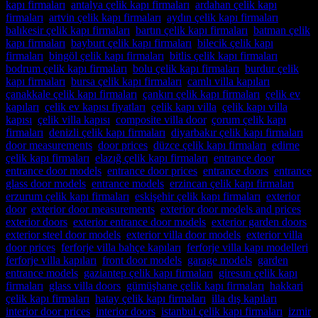
kapı firmaları
,
antalya çelik kapı firmaları
,
ardahan çelik kapı
firmaları
,
artvin çelik kapı firmaları
,
aydın çelik kapı firmaları
,
balıkesir çelik kapı firmaları
,
bartın çelik kapı firmaları
,
batman çelik
kapı firmaları
,
bayburt çelik kapı firmaları
,
bilecik çelik kapı
firmaları
,
bingöl çelik kapı firmaları
,
bitlis çelik kapı firmaları
,
bodrum çelik kapı firmaları
,
bolu çelik kapı firmaları
,
burdur çelik
kapı firmaları
,
bursa çelik kapı firmaları
,
camlı villa kapıları
,
çanakkale çelik kapı firmaları
,
çankırı çelik kapı firmaları
,
çelik ev
kapıları
,
çelik ev kapısı fiyatları
,
çelik kapı villa
,
çelik kapı villa
kapısı
,
çelik villa kapısı
,
composite villa door
,
çorum çelik kapı
firmaları
,
denizli çelik kapı firmaları
,
diyarbakır çelik kapı firmaları
,
door measurements
,
door prices
,
düzce çelik kapı firmaları
,
edirne
çelik kapı firmaları
,
elazığ çelik kapı firmaları
,
entrance door
,
entrance door models
,
entrance door prices
,
entrance doors
,
entrance
glass door models
,
entrance models
,
erzincan çelik kapı firmaları
,
erzurum çelik kapı firmaları
,
eskişehir çelik kapı firmaları
,
exterior
door
,
exterior door measurements
,
exterior door models and prices
,
exterior doors
,
exterior entrance door models
,
exterior garden doors
,
exterior steel door models
,
exterior villa door models
,
exterior villa
door prices
,
ferforje villa bahçe kapıları
,
ferforje villa kapı modelleri
,
ferforje villa kapıları
,
front door models
,
garage models
,
garden
entrance models
,
gaziantep çelik kapı firmaları
,
giresun çelik kapı
firmaları
,
glass villa doors
,
gümüşhane çelik kapı firmaları
,
hakkari
çelik kapı firmaları
,
hatay çelik kapı firmaları
,
illa dış kapıları
,
interior door prices
,
interior doors
,
istanbul çelik kapı firmaları
,
izmir