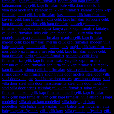
firmaları
,
ığdır çelik kapı firmaları
,
ısparta çelik kapı firmaları
,
kahramanmaraş çelik kapı firmaları
,
kale villa door models
,
kale
villa kapı modelleri
,
karabük çelik kapı firmaları
,
karaman çelik kapı
firmaları
,
kars çelik kapı firmaları
,
kastamonu çelik kapı firmaları
,
kayseri çelik kapı firmaları
,
kilis çelik kapı firmaları
,
kırıkkale çelik
kapı firmaları
,
kırşehir çelik kapı firmaları
,
kocaeli çelik kapı
firmaları
,
kompozit villa kapısı
,
konya çelik kapı firmaları
,
kütahya
çelik kapı firmaları
,
lüks villa kapı modelleri
,
luxury villa door
models
,
malatya çelik kapı firmaları
,
manisa çelik kapı firmaları
,
mardin çelik kapı firmaları
,
mersin çelik kapı firmaları
,
modern villa
bahçe kapıları
,
modern villa garden gates
,
muğla çelik kapı firmaları
,
muş çelik kapı firmaları
,
nevşehir çelik kapı firmaları
,
niğde çelik
kapı firmaları
,
ordu çelik kapı firmaları
,
osmaniye çelik kapı
firmaları
,
rize çelik kapı firmaları
,
sakarya çelik kapı firmaları
,
samsun çelik kapı firmaları
,
şanlıurfa çelik kapı firmaları
,
siirt çelik
kapı firmaları
,
sinop çelik kapı firmaları
,
sivas çelik kapı firmaları
,
şırnak çelik kapı firmaları
,
sliding villa door models
,
steel door villa
,
steel door villa gate
,
steel house door prices
,
steel house doors
,
steel
villa door
,
steel villa door measurements
,
steel villa door models
,
steel villa door prices
,
tekirdağ çelik kapı firmaları
,
tokat çelik kapı
firmaları
,
trabzon çelik kapı firmaları
,
tunceli çelik kapı firmaları
,
uşak çelik kapı firmaları
,
van çelik kapı firmaları
,
villa ahşap dış kapı
modelleri
,
villa ahşap kapı modelleri
,
villa bahçe giriş kapı
modelleri
,
villa bahçe giriş kapıları
,
villa bahçe giriş modelleri
,
villa
bahçe kapilari fiyatları
,
villa çelik kapı
,
villa çelik kapı fiyatları
,
villa