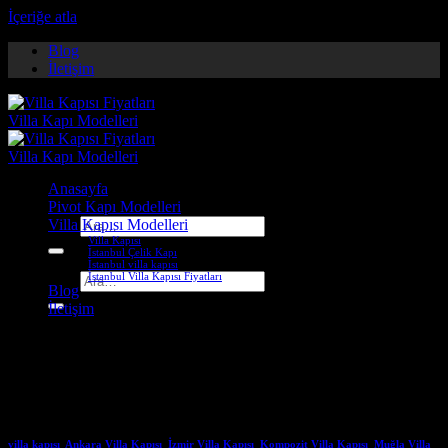
İçeriğe atla
Blog
İletişim
Anasayfa
Pivot Kapı Modelleri
Villa Kapısı Modelleri
Ara:
Villa Kapısı
İstanbul Çelik Kapı
İstanbul villa kapısı
İstanbul Villa Kapısı Fiyatları
Ara:
Blog
İletişim
Etiket Arşivleri:
gümüşhane
çelik kapı firmaları
villa kapısı
,
Ankara Villa Kapısı
,
İzmir Villa Kapısı
,
Kompozit Villa Kapısı
,
Muğla Villa