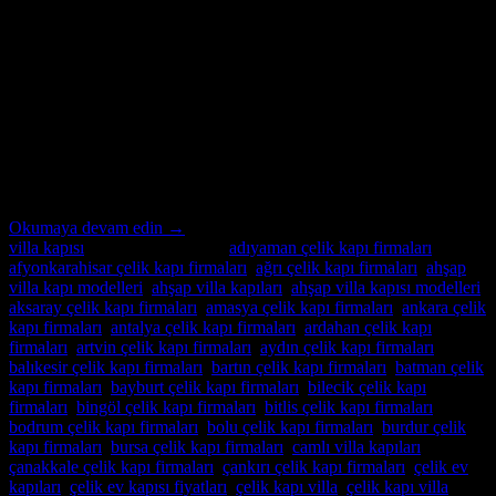
21
Kas
Ankara Villa Kapısı Özel İmalatın Adresi Ankara Villa Kapısı ;
modern ve lüks villalar için özel imalat villa kapıları arıyorsanız,
Alcatraz Çelik Kapı firması tam da aradığınız adres! Yılların
deneyimi ve uzmanlığıyla, villa güvenliğini ön planda tutan, estetik
ve dayanıklı çelik kapılar üretiyoruz. Bulunduğu bölgenin benzersiz
mimari dokusuna ve zevklere uyum sağlayacak şekilde
tasarladığımız villa […]
Okumaya devam edin
→
villa kapısı
içinde yayınlandı
|
adıyaman çelik kapı firmaları
,
afyonkarahisar çelik kapı firmaları
,
ağrı çelik kapı firmaları
,
ahşap
villa kapı modelleri
,
ahşap villa kapıları
,
ahşap villa kapısı modelleri
,
aksaray çelik kapı firmaları
,
amasya çelik kapı firmaları
,
ankara çelik
kapı firmaları
,
antalya çelik kapı firmaları
,
ardahan çelik kapı
firmaları
,
artvin çelik kapı firmaları
,
aydın çelik kapı firmaları
,
balıkesir çelik kapı firmaları
,
bartın çelik kapı firmaları
,
batman çelik
kapı firmaları
,
bayburt çelik kapı firmaları
,
bilecik çelik kapı
firmaları
,
bingöl çelik kapı firmaları
,
bitlis çelik kapı firmaları
,
bodrum çelik kapı firmaları
,
bolu çelik kapı firmaları
,
burdur çelik
kapı firmaları
,
bursa çelik kapı firmaları
,
camlı villa kapıları
,
çanakkale çelik kapı firmaları
,
çankırı çelik kapı firmaları
,
çelik ev
kapıları
,
çelik ev kapısı fiyatları
,
çelik kapı villa
,
çelik kapı villa