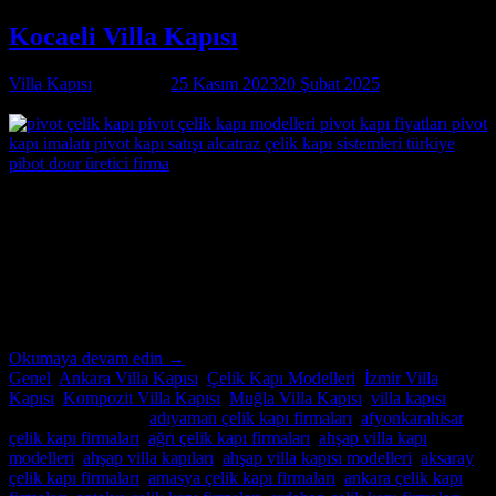
Kocaeli Villa Kapısı
Villa Kapısı
tarafından
25 Kasım 2023
20 Şubat 2025
tarihinde
yayınlandı
25
Kas
Kocaeli Villa Kapısı Özel İmalatın Adresi Kocaeli
Villa Kapısı ; modern ve lüks villalar için özel imalat villa kapıları
arıyorsanız, Alcatraz Çelik Kapı firması tam da aradığınız adres!
Yılların deneyimi ve uzmanlığıyla, villa güvenliğini ön planda tutan,
estetik ve dayanıklı çelik kapılar üretiyoruz. Bulunduğu […]
Okumaya devam edin
→
Genel
,
Ankara Villa Kapısı
,
Çelik Kapı Modelleri
,
İzmir Villa
Kapısı
,
Kompozit Villa Kapısı
,
Muğla Villa Kapısı
,
villa kapısı
içinde yayınlandı
|
adıyaman çelik kapı firmaları
,
afyonkarahisar
çelik kapı firmaları
,
ağrı çelik kapı firmaları
,
ahşap villa kapı
modelleri
,
ahşap villa kapıları
,
ahşap villa kapısı modelleri
,
aksaray
çelik kapı firmaları
,
amasya çelik kapı firmaları
,
ankara çelik kapı