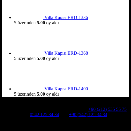
Villa Kapısı ERD-1336
5 üzerinden
5.00
oy aldı
Villa Kapısı ERD-1368
5 üzerinden
5.00
oy aldı
Villa Kapısı ERD-1400
5 üzerinden
5.00
oy aldı
Hakkımızda
Alcatraz Villa Kapısı,Pivot çelik kapı
Telefon:
+90 (212) 535 55 75
WHATSAPP:
0542 125 34 34
Cep:
+90 (542) 125 34 34
Adresimiz : Kazım Karabekir, Hekimsuyu Cd. 90/A, 34255
Gaziosmanpaşa /İSTANBUL
Ürün kategorileri