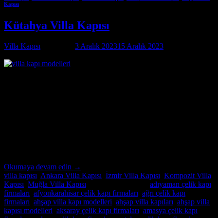
Kapısı
Kütahya Villa Kapısı
Villa Kapısı
tarafından
3 Aralık 2023
15 Aralık 2023
tarihinde
yayınlandı
03
Ara
Kütahya Villa Kapısı Kütahya Villa Kapısı ; modern ve lüks villalar
için özel imalat villa kapıları arıyorsanız, Alcatraz Çelik Kapı firması
tam da aradığınız adres! Yılların deneyimi ve uzmanlığıyla, villa
güvenliğini ön planda tutan, estetik ve dayanıklı çelik kapılar
üretiyoruz. Bulunduğu bölgenin benzersiz mimari dokusuna ve
zevklere uyum sağlayacak şekilde tasarladığımız villa kapıları,
güvenlikle birlikte […]
Okumaya devam edin
→
villa kapısı
,
Ankara Villa Kapısı
,
İzmir Villa Kapısı
,
Kompozit Villa
Kapısı
,
Muğla Villa Kapısı
içinde yayınlandı
|
adıyaman çelik kapı
firmaları
,
afyonkarahisar çelik kapı firmaları
,
ağrı çelik kapı
firmaları
,
ahşap villa kapı modelleri
,
ahşap villa kapıları
,
ahşap villa
kapısı modelleri
,
aksaray çelik kapı firmaları
,
amasya çelik kapı