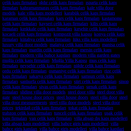
çelik kapı firmaları
,
ığdır çelik kapı firmaları
,
ısparta çelik kapı
firmaları
,
kahramanmaraş çelik kapı firmaları
,
kale villa door
models
,
kale villa kapı modelleri
,
karabük çelik kapı firmaları
,
karaman çelik kapı firmaları
,
kars çelik kapı firmaları
,
kastamonu
çelik kapı firmaları
,
kayseri çelik kapı firmaları
,
kilis çelik kapı
firmaları
,
kırıkkale çelik kapı firmaları
,
kırşehir çelik kapı firmaları
,
kocaeli çelik kapı firmaları
,
kompozit villa kapısı
,
konya çelik kapı
firmaları
,
kütahya çelik kapı firmaları
,
lüks villa kapı modelleri
,
luxury villa door models
,
malatya çelik kapı firmaları
,
manisa çelik
kapı firmaları
,
mardin çelik kapı firmaları
,
mersin çelik kapı
firmaları
,
modern villa bahçe kapıları
,
modern villa garden gates
,
muğla çelik kapı firmaları
,
Muğla Villa Kapısı
,
muş çelik kapı
firmaları
,
nevşehir çelik kapı firmaları
,
niğde çelik kapı firmaları
,
ordu çelik kapı firmaları
,
osmaniye çelik kapı firmaları
,
rize çelik
kapı firmaları
,
sakarya çelik kapı firmaları
,
samsun çelik kapı
firmaları
,
şanlıurfa çelik kapı firmaları
,
siirt çelik kapı firmaları
,
sinop
çelik kapı firmaları
,
sivas çelik kapı firmaları
,
şırnak çelik kapı
firmaları
,
sliding villa door models
,
steel door villa
,
steel door villa
gate
,
steel house door prices
,
steel house doors
,
steel villa door
,
steel
villa door measurements
,
steel villa door models
,
steel villa door
prices
,
tekirdağ çelik kapı firmaları
,
tokat çelik kapı firmaları
,
trabzon çelik kapı firmaları
,
tunceli çelik kapı firmaları
,
uşak çelik
kapı firmaları
,
van çelik kapı firmaları
,
villa ahşap dış kapı modelleri
,
villa ahşap kapı modelleri
,
villa bahçe giriş kapı modelleri
,
villa
bahçe giriş kapıları
,
villa bahçe giriş modelleri
,
villa bahçe kapilari