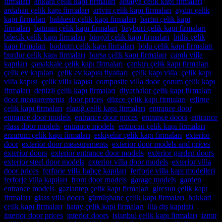
firmaları
,
ankara çelik kapı firmaları
,
antalya çelik kapı firmaları
,
ardahan çelik kapı firmaları
,
artvin çelik kapı firmaları
,
aydın çelik
kapı firmaları
,
balıkesir çelik kapı firmaları
,
bartın çelik kapı
firmaları
,
batman çelik kapı firmaları
,
bayburt çelik kapı firmaları
,
bilecik çelik kapı firmaları
,
bingöl çelik kapı firmaları
,
bitlis çelik
kapı firmaları
,
bodrum çelik kapı firmaları
,
bolu çelik kapı firmaları
,
burdur çelik kapı firmaları
,
bursa çelik kapı firmaları
,
camlı villa
kapıları
,
çanakkale çelik kapı firmaları
,
çankırı çelik kapı firmaları
,
çelik ev kapıları
,
çelik ev kapısı fiyatları
,
çelik kapı villa
,
çelik kapı
villa kapısı
,
çelik villa kapısı
,
composite villa door
,
çorum çelik kapı
firmaları
,
denizli çelik kapı firmaları
,
diyarbakır çelik kapı firmaları
,
door measurements
,
door prices
,
düzce çelik kapı firmaları
,
edirne
çelik kapı firmaları
,
elazığ çelik kapı firmaları
,
entrance door
,
entrance door models
,
entrance door prices
,
entrance doors
,
entrance
glass door models
,
entrance models
,
erzincan çelik kapı firmaları
,
erzurum çelik kapı firmaları
,
eskişehir çelik kapı firmaları
,
exterior
door
,
exterior door measurements
,
exterior door models and prices
,
exterior doors
,
exterior entrance door models
,
exterior garden doors
,
exterior steel door models
,
exterior villa door models
,
exterior villa
door prices
,
ferforje villa bahçe kapıları
,
ferforje villa kapı modelleri
,
ferforje villa kapıları
,
front door models
,
garage models
,
garden
entrance models
,
gaziantep çelik kapı firmaları
,
giresun çelik kapı
firmaları
,
glass villa doors
,
gümüşhane çelik kapı firmaları
,
hakkari
çelik kapı firmaları
,
hatay çelik kapı firmaları
,
illa dış kapıları
,
interior door prices
,
interior doors
,
istanbul çelik kapı firmaları
,
izmir