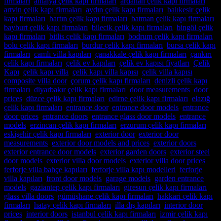
firmaları
,
antalya çelik kapı firmaları
,
ardahan çelik kapı firmaları
,
artvin çelik kapı firmaları
,
aydın çelik kapı firmaları
,
balıkesir çelik
kapı firmaları
,
bartın çelik kapı firmaları
,
batman çelik kapı firmaları
,
bayburt çelik kapı firmaları
,
bilecik çelik kapı firmaları
,
bingöl çelik
kapı firmaları
,
bitlis çelik kapı firmaları
,
bodrum çelik kapı firmaları
,
bolu çelik kapı firmaları
,
burdur çelik kapı firmaları
,
bursa çelik kapı
firmaları
,
camlı villa kapıları
,
çanakkale çelik kapı firmaları
,
çankırı
çelik kapı firmaları
,
çelik ev kapıları
,
çelik ev kapısı fiyatları
,
Çelik
Kapı
,
çelik kapı villa
,
çelik kapı villa kapısı
,
çelik villa kapısı
,
composite villa door
,
çorum çelik kapı firmaları
,
denizli çelik kapı
firmaları
,
diyarbakır çelik kapı firmaları
,
door measurements
,
door
prices
,
düzce çelik kapı firmaları
,
edirne çelik kapı firmaları
,
elazığ
çelik kapı firmaları
,
entrance door
,
entrance door models
,
entrance
door prices
,
entrance doors
,
entrance glass door models
,
entrance
models
,
erzincan çelik kapı firmaları
,
erzurum çelik kapı firmaları
,
eskişehir çelik kapı firmaları
,
exterior door
,
exterior door
measurements
,
exterior door models and prices
,
exterior doors
,
exterior entrance door models
,
exterior garden doors
,
exterior steel
door models
,
exterior villa door models
,
exterior villa door prices
,
ferforje villa bahçe kapıları
,
ferforje villa kapı modelleri
,
ferforje
villa kapıları
,
front door models
,
garage models
,
garden entrance
models
,
gaziantep çelik kapı firmaları
,
giresun çelik kapı firmaları
,
glass villa doors
,
gümüşhane çelik kapı firmaları
,
hakkari çelik kapı
firmaları
,
hatay çelik kapı firmaları
,
illa dış kapıları
,
interior door
prices
,
interior doors
,
istanbul çelik kapı firmaları
,
izmir çelik kapı