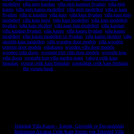
modelleri
,
villa giriş kapıları
,
villa giriş kapıları fiyatları
,
villa giriş
kapısı
,
villa giriş kapısı modelleri
,
villa giriş modelleri
,
villa iç kapı
fiyatları
,
villa iç kapıları
,
villa kapı
,
villa kapı fiyatları
,
villa kapı giriş
modelleri
,
villa kapı girişi
,
villa kapı modelleri
,
villa kapı modelleri
fiyatları
,
villa kapı ölçüleri
,
villa kapı önü modelleri
,
villa kapıları
,
villa kapıları fiyatları
,
villa kapısı
,
villa kapısı fiyatları
,
villa kapısı
modelleri
,
villa kapısı modelleri ve fiyatları
,
villa kapısı ölçüleri
,
villa
sürgülü kapı modelleri
,
villa wooden door models
,
villa wooden
exterior door models
,
villakapısı
,
wooden villa door models
,
wooden villa doors
,
wrought iron villa door models
,
wrought iron
villa doors
,
wrought iron villa garden gates
,
yalova çelik kapı
firmaları
,
yozgat çelik kapı firmaları
,
zonguldak çelik kapı firmaları
etiketlendi
Bir yorum bırak
Hakkımızda
Pivot Villa Kapısı,Pivot Çelik kapı,Pivot Çelik kapı modelleri,Pivot
Çelik kapı fiyatları,Pivot Çelik kapı imalatı,Pivot Çelik kapı istanbul
satış,montaj,Pivot Çelik kapı sistemleri,pivot çelik kapı satış
Son Yazılar
31
Eki
Tekirdağ Villa Kapısı – Estetik, Güvenlik ve Dayanıklılığı
Buluşturan Alcatraz Çelik Kapı
Yorum yok
Tekirdağ Villa