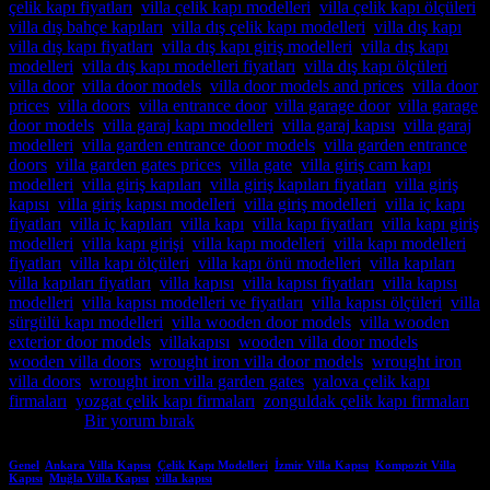
çelik kapı fiyatları
,
villa çelik kapı modelleri
,
villa çelik kapı ölçüleri
,
villa dış bahçe kapıları
,
villa dış çelik kapı modelleri
,
villa dış kapı
,
villa dış kapı fiyatları
,
villa dış kapı giriş modelleri
,
villa dış kapı
modelleri
,
villa dış kapı modelleri fiyatları
,
villa dış kapı ölçüleri
,
villa door
,
villa door models
,
villa door models and prices
,
villa door
prices
,
villa doors
,
villa entrance door
,
villa garage door
,
villa garage
door models
,
villa garaj kapı modelleri
,
villa garaj kapısı
,
villa garaj
modelleri
,
villa garden entrance door models
,
villa garden entrance
doors
,
villa garden gates prices
,
villa gate
,
villa giriş cam kapı
modelleri
,
villa giriş kapıları
,
villa giriş kapıları fiyatları
,
villa giriş
kapısı
,
villa giriş kapısı modelleri
,
villa giriş modelleri
,
villa iç kapı
fiyatları
,
villa iç kapıları
,
villa kapı
,
villa kapı fiyatları
,
villa kapı giriş
modelleri
,
villa kapı girişi
,
villa kapı modelleri
,
villa kapı modelleri
fiyatları
,
villa kapı ölçüleri
,
villa kapı önü modelleri
,
villa kapıları
,
villa kapıları fiyatları
,
villa kapısı
,
villa kapısı fiyatları
,
villa kapısı
modelleri
,
villa kapısı modelleri ve fiyatları
,
villa kapısı ölçüleri
,
villa
sürgülü kapı modelleri
,
villa wooden door models
,
villa wooden
exterior door models
,
villakapısı
,
wooden villa door models
,
wooden villa doors
,
wrought iron villa door models
,
wrought iron
villa doors
,
wrought iron villa garden gates
,
yalova çelik kapı
firmaları
,
yozgat çelik kapı firmaları
,
zonguldak çelik kapı firmaları
etiketlendi
Bir yorum bırak
Genel
,
Ankara Villa Kapısı
,
Çelik Kapı Modelleri
,
İzmir Villa Kapısı
,
Kompozit Villa
Kapısı
,
Muğla Villa Kapısı
,
villa kapısı