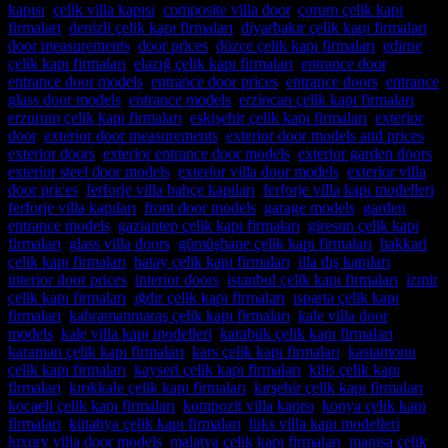
kapısı
,
çelik villa kapısı
,
composite villa door
,
çorum çelik kapı
firmaları
,
denizli çelik kapı firmaları
,
diyarbakır çelik kapı firmaları
,
door measurements
,
door prices
,
düzce çelik kapı firmaları
,
edirne
çelik kapı firmaları
,
elazığ çelik kapı firmaları
,
entrance door
,
entrance door models
,
entrance door prices
,
entrance doors
,
entrance
glass door models
,
entrance models
,
erzincan çelik kapı firmaları
,
erzurum çelik kapı firmaları
,
eskişehir çelik kapı firmaları
,
exterior
door
,
exterior door measurements
,
exterior door models and prices
,
exterior doors
,
exterior entrance door models
,
exterior garden doors
,
exterior steel door models
,
exterior villa door models
,
exterior villa
door prices
,
ferforje villa bahçe kapıları
,
ferforje villa kapı modelleri
,
ferforje villa kapıları
,
front door models
,
garage models
,
garden
entrance models
,
gaziantep çelik kapı firmaları
,
giresun çelik kapı
firmaları
,
glass villa doors
,
gümüşhane çelik kapı firmaları
,
hakkari
çelik kapı firmaları
,
hatay çelik kapı firmaları
,
illa dış kapıları
,
interior door prices
,
interior doors
,
istanbul çelik kapı firmaları
,
izmir
çelik kapı firmaları
,
ığdır çelik kapı firmaları
,
ısparta çelik kapı
firmaları
,
kahramanmaraş çelik kapı firmaları
,
kale villa door
models
,
kale villa kapı modelleri
,
karabük çelik kapı firmaları
,
karaman çelik kapı firmaları
,
kars çelik kapı firmaları
,
kastamonu
çelik kapı firmaları
,
kayseri çelik kapı firmaları
,
kilis çelik kapı
firmaları
,
kırıkkale çelik kapı firmaları
,
kırşehir çelik kapı firmaları
,
kocaeli çelik kapı firmaları
,
kompozit villa kapısı
,
konya çelik kapı
firmaları
,
kütahya çelik kapı firmaları
,
lüks villa kapı modelleri
,
luxury villa door models
,
malatya çelik kapı firmaları
,
manisa çelik