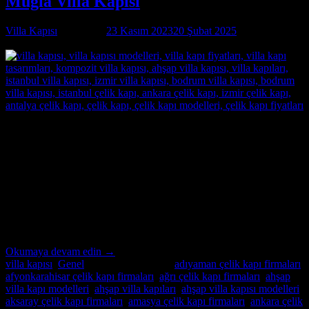
Muğla Villa Kapısı
Villa Kapısı
tarafından
23 Kasım 2023
20 Şubat 2025
tarihinde
yayınlandı
23
Kas
Muğla Villa Kapısı Özel İmalatın Adresi Muğla Villa Kapısı ;
modern ve lüks villalar için özel imalat villa kapıları arıyorsanız,
Alcatraz Çelik Kapı firması tam da aradığınız adres! Yılların
deneyimi ve uzmanlığıyla, villa güvenliğini ön planda tutan, estetik
ve dayanıklı çelik kapılar üretiyoruz. Bulunduğu bölgenin benzersiz
mimari dokusuna ve zevklere uyum sağlayacak şekilde
tasarladığımız villa […]
Okumaya devam edin
→
villa kapısı
,
Genel
içinde yayınlandı
|
adıyaman çelik kapı firmaları
,
afyonkarahisar çelik kapı firmaları
,
ağrı çelik kapı firmaları
,
ahşap
villa kapı modelleri
,
ahşap villa kapıları
,
ahşap villa kapısı modelleri
,
aksaray çelik kapı firmaları
,
amasya çelik kapı firmaları
,
ankara çelik