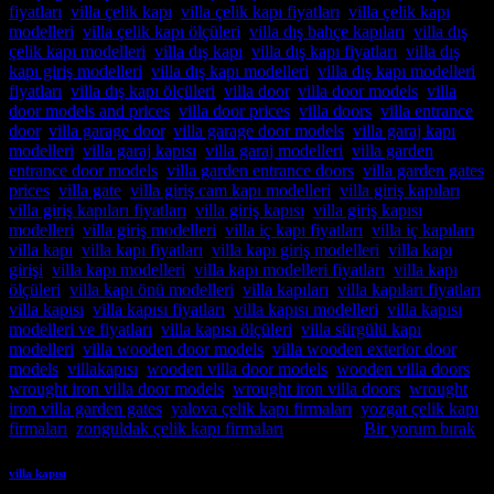
fiyatları
,
villa çelik kapı
,
villa çelik kapı fiyatları
,
villa çelik kapı
modelleri
,
villa çelik kapı ölçüleri
,
villa dış bahçe kapıları
,
villa dış
çelik kapı modelleri
,
villa dış kapı
,
villa dış kapı fiyatları
,
villa dış
kapı giriş modelleri
,
villa dış kapı modelleri
,
villa dış kapı modelleri
fiyatları
,
villa dış kapı ölçüleri
,
villa door
,
villa door models
,
villa
door models and prices
,
villa door prices
,
villa doors
,
villa entrance
door
,
villa garage door
,
villa garage door models
,
villa garaj kapı
modelleri
,
villa garaj kapısı
,
villa garaj modelleri
,
villa garden
entrance door models
,
villa garden entrance doors
,
villa garden gates
prices
,
villa gate
,
villa giriş cam kapı modelleri
,
villa giriş kapıları
,
villa giriş kapıları fiyatları
,
villa giriş kapısı
,
villa giriş kapısı
modelleri
,
villa giriş modelleri
,
villa iç kapı fiyatları
,
villa iç kapıları
,
villa kapı
,
villa kapı fiyatları
,
villa kapı giriş modelleri
,
villa kapı
girişi
,
villa kapı modelleri
,
villa kapı modelleri fiyatları
,
villa kapı
ölçüleri
,
villa kapı önü modelleri
,
villa kapıları
,
villa kapıları fiyatları
,
villa kapısı
,
villa kapısı fiyatları
,
villa kapısı modelleri
,
villa kapısı
modelleri ve fiyatları
,
villa kapısı ölçüleri
,
villa sürgülü kapı
modelleri
,
villa wooden door models
,
villa wooden exterior door
models
,
villakapısı
,
wooden villa door models
,
wooden villa doors
,
wrought iron villa door models
,
wrought iron villa doors
,
wrought
iron villa garden gates
,
yalova çelik kapı firmaları
,
yozgat çelik kapı
firmaları
,
zonguldak çelik kapı firmaları
etiketlendi
Bir yorum bırak
villa kapısı