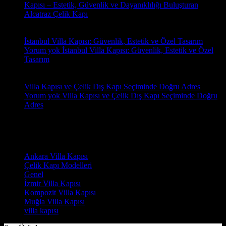
Kapısı – Estetik, Güvenlik ve Dayanıklılığı Buluşturan
Alcatraz Çelik Kapı
18
Oca
İstanbul Villa Kapısı: Güvenlik, Estetik ve Özel Tasarım
Yorum yok
İstanbul Villa Kapısı: Güvenlik, Estetik ve Özel
Tasarım
18
Oca
Villa Kapısı ve Çelik Dış Kapı Seçiminde Doğru Adres
Yorum yok
Villa Kapısı ve Çelik Dış Kapı Seçiminde Doğru
Adres
Yorumlar
Kategoriler
Ankara Villa Kapısı
(7)
Çelik Kapı Modelleri
(2)
Genel
(7)
İzmir Villa Kapısı
(8)
Kompozit Villa Kapısı
(7)
Muğla Villa Kapısı
(6)
villa kapısı
(14)