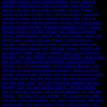
çelik kapı firmaları
,
ığdır çelik kapı firmaları
,
ısparta çelik kapı
firmaları
,
kahramanmaraş çelik kapı firmaları
,
kale villa door
models
,
kale villa kapı modelleri
,
karabük çelik kapı firmaları
,
karaman çelik kapı firmaları
,
kars çelik kapı firmaları
,
kastamonu
çelik kapı firmaları
,
kayseri çelik kapı firmaları
,
kilis çelik kapı
firmaları
,
kırıkkale çelik kapı firmaları
,
kırşehir çelik kapı firmaları
,
kocaeli çelik kapı firmaları
,
kompozit villa kapısı
,
konya çelik kapı
firmaları
,
kütahya çelik kapı firmaları
,
lüks villa kapı modelleri
,
luxury villa door models
,
malatya çelik kapı firmaları
,
manisa çelik
kapı firmaları
,
mardin çelik kapı firmaları
,
mersin çelik kapı
firmaları
,
modern villa bahçe kapıları
,
modern villa garden gates
,
muğla çelik kapı firmaları
,
muş çelik kapı firmaları
,
nevşehir çelik
kapı firmaları
,
niğde çelik kapı firmaları
,
ordu çelik kapı firmaları
,
osmaniye çelik kapı firmaları
,
rize çelik kapı firmaları
,
sakarya çelik
kapı firmaları
,
samsun çelik kapı firmaları
,
şanlıurfa çelik kapı
firmaları
,
siirt çelik kapı firmaları
,
sinop çelik kapı firmaları
,
sivas
çelik kapı firmaları
,
şırnak çelik kapı firmaları
,
sliding villa door
models
,
steel door villa
,
steel door villa gate
,
steel house door prices
,
steel house doors
,
steel villa door
,
steel villa door measurements
,
steel villa door models
,
steel villa door prices
,
tekirdağ çelik kapı
firmaları
,
tokat çelik kapı firmaları
,
trabzon çelik kapı firmaları
,
tunceli çelik kapı firmaları
,
uşak çelik kapı firmaları
,
van çelik kapı
firmaları
,
villa ahşap dış kapı modelleri
,
villa ahşap kapı modelleri
,
villa bahçe giriş kapı modelleri
,
villa bahçe giriş kapıları
,
villa bahçe
giriş modelleri
,
villa bahçe kapilari fiyatları
,
villa çelik kapı
,
villa