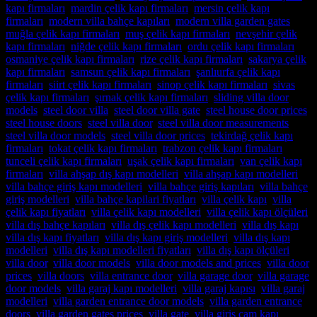
kapı firmaları
,
mardin çelik kapı firmaları
,
mersin çelik kapı
firmaları
,
modern villa bahçe kapıları
,
modern villa garden gates
,
muğla çelik kapı firmaları
,
muş çelik kapı firmaları
,
nevşehir çelik
kapı firmaları
,
niğde çelik kapı firmaları
,
ordu çelik kapı firmaları
,
osmaniye çelik kapı firmaları
,
rize çelik kapı firmaları
,
sakarya çelik
kapı firmaları
,
samsun çelik kapı firmaları
,
şanlıurfa çelik kapı
firmaları
,
siirt çelik kapı firmaları
,
sinop çelik kapı firmaları
,
sivas
çelik kapı firmaları
,
şırnak çelik kapı firmaları
,
sliding villa door
models
,
steel door villa
,
steel door villa gate
,
steel house door prices
,
steel house doors
,
steel villa door
,
steel villa door measurements
,
steel villa door models
,
steel villa door prices
,
tekirdağ çelik kapı
firmaları
,
tokat çelik kapı firmaları
,
trabzon çelik kapı firmaları
,
tunceli çelik kapı firmaları
,
uşak çelik kapı firmaları
,
van çelik kapı
firmaları
,
villa ahşap dış kapı modelleri
,
villa ahşap kapı modelleri
,
villa bahçe giriş kapı modelleri
,
villa bahçe giriş kapıları
,
villa bahçe
giriş modelleri
,
villa bahçe kapilari fiyatları
,
villa çelik kapı
,
villa
çelik kapı fiyatları
,
villa çelik kapı modelleri
,
villa çelik kapı ölçüleri
,
villa dış bahçe kapıları
,
villa dış çelik kapı modelleri
,
villa dış kapı
,
villa dış kapı fiyatları
,
villa dış kapı giriş modelleri
,
villa dış kapı
modelleri
,
villa dış kapı modelleri fiyatları
,
villa dış kapı ölçüleri
,
villa door
,
villa door models
,
villa door models and prices
,
villa door
prices
,
villa doors
,
villa entrance door
,
villa garage door
,
villa garage
door models
,
villa garaj kapı modelleri
,
villa garaj kapısı
,
villa garaj
modelleri
,
villa garden entrance door models
,
villa garden entrance
doors
,
villa garden gates prices
,
villa gate
,
villa giriş cam kapı