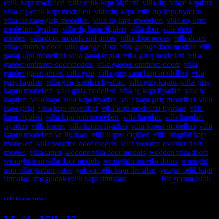
çelik kapı modelleri
,
villa çelik kapı ölçüleri
,
villa dış bahçe kapıları
,
villa dış çelik kapı modelleri
,
villa dış kapı
,
villa dış kapı fiyatları
,
villa dış kapı giriş modelleri
,
villa dış kapı modelleri
,
villa dış kapı
modelleri fiyatları
,
villa dış kapı ölçüleri
,
villa door
,
villa door
models
,
villa door models and prices
,
villa door prices
,
villa doors
,
villa entrance door
,
villa garage door
,
villa garage door models
,
villa
garaj kapı modelleri
,
villa garaj kapısı
,
villa garaj modelleri
,
villa
garden entrance door models
,
villa garden entrance doors
,
villa
garden gates prices
,
villa gate
,
villa giriş cam kapı modelleri
,
villa
giriş kapıları
,
villa giriş kapıları fiyatları
,
villa giriş kapısı
,
villa giriş
kapısı modelleri
,
villa giriş modelleri
,
villa iç kapı fiyatları
,
villa iç
kapıları
,
villa kapı
,
villa kapı fiyatları
,
villa kapı giriş modelleri
,
villa
kapı girişi
,
villa kapı modelleri
,
villa kapı modelleri fiyatları
,
villa
kapı ölçüleri
,
villa kapı önü modelleri
,
villa kapıları
,
villa kapıları
fiyatları
,
villa kapısı
,
villa kapısı fiyatları
,
villa kapısı modelleri
,
villa
kapısı modelleri ve fiyatları
,
villa kapısı ölçüleri
,
villa sürgülü kapı
modelleri
,
villa wooden door models
,
villa wooden exterior door
models
,
villakapısı
,
wooden villa door models
,
wooden villa doors
,
wrought iron villa door models
,
wrought iron villa doors
,
wrought
iron villa garden gates
,
yalova çelik kapı firmaları
,
yozgat çelik kapı
firmaları
,
zonguldak çelik kapı firmaları
etiketlendi
Bir yorum bırak
villa kapısı
,
Genel